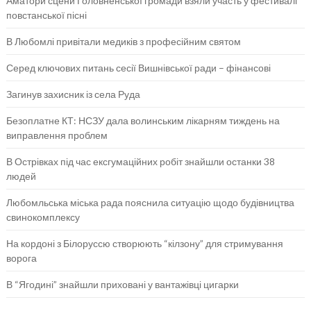
Аматори сцени Головненської громади взяли участь у фестивалі
повстанської пісні
В Любомлі привітали медиків з професійним святом
Серед ключових питань сесії Вишнівської ради – фінансові
Загинув захисник із села Руда
Безоплатне КТ: НСЗУ дала волинським лікарням тиждень на
виправлення проблем
В Острівках під час ексгумаційних робіт знайшли останки 38
людей
Любомльська міська рада пояснила ситуацію щодо будівництва
свинокомплексу
На кордоні з Білоруссю створюють “кілзону” для стримування
ворога
В “Ягодині” знайшли приховані у вантажівці цигарки