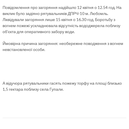
Повідомлення про загоряння надійшло 12 квітня о 12.54 год. На
виклик було задіяно рятувальників ДПРЧ-10 м. Любомль.
Ліквідували загоряння лише 15 квітня о 16.30 год. Боротьбу з
вогнем пожежі ускладнювала відсутність вододжерела поблизу
об’єкта для оперативного забору води.
Ймовірна причина загоряння: необережне поводження з вогнем
невстановленої особи.
А відучора рятувальники гасять пожежу торфу на площі близько
1,5 гектара поблизу села Гупали.