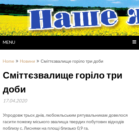
Skip
to
content
MENU
Home
Новини
Сміттєзвалище горіло три доби
Сміттєзвалище горіло три
доби
17.04.2020
Упродовж трьох днів, любомльським рятувальникам довелося
гасити пожежу міського звалища твердих побутових відходів
поблизу с. Лисняки на площі близько 0,9 га.