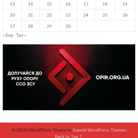
13
14
15
16
17
18
19
20
21
22
23
24
25
26
27
28
29
30
« Бер
Тра »
© 2026
| WordPress Theme by
Superb WordPress Themes
Back to Top ↑