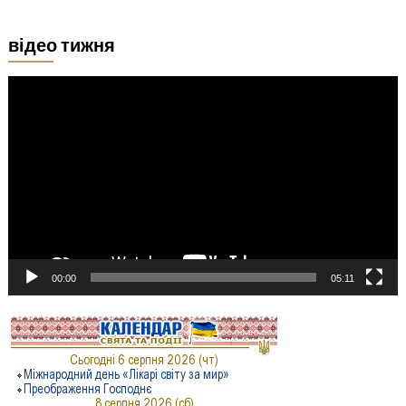
відео тижня
Відеопрогравач
00:00
05:11