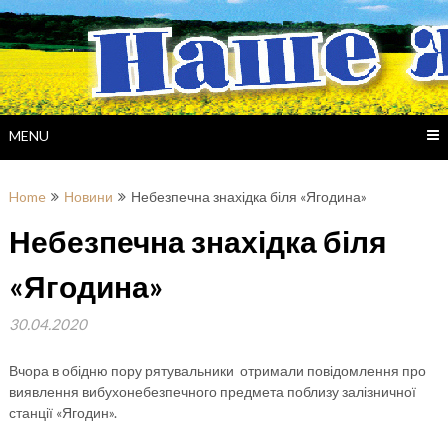
Skip
to
content
MENU
Home
Новини
Небезпечна знахідка біля «Ягодина»
Небезпечна знахідка біля
«Ягодина»
30.04.2020
Вчора в обідню пору рятувальники отримали повідомлення про
виявлення вибухонебезпечного предмета поблизу залізничної
станції «Ягодин».