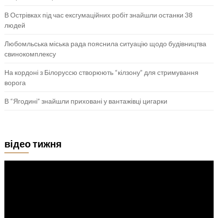
В Острівках під час ексгумаційних робіт знайшли останки 38
людей
Любомльська міська рада пояснила ситуацію щодо будівництва
свинокомплексу
На кордоні з Білоруссю створюють “кілзону” для стримування
ворога
В “Ягодині” знайшли приховані у вантажівці цигарки
відео тижня
Відеопрогравач