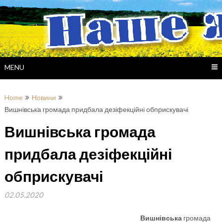
Skip
to
content
MENU
Home
Новини
Вишнівська громада придбала дезіфекційні обприскувачі
Вишнівська громада
придбала дезіфекційні
обприскувачі
02.05.2020
Вишнівська
громада