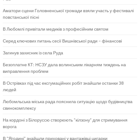
Аматори сцени Головненської громади взяли участь у фестивалі
повстанської пісні
В Любомлі привітали медиків з професійним святом
Серед ключових питань сесії Вишнівської ради – фінансові
Загинув захисник із села Руда
Безоплатне КТ: НСЗУ дала волинським лікарням тиждень на
виправлення проблем
В Острівках під час ексгумаційних робіт знайшли останки 38
людей
Любомльська міська рада пояснила ситуацію щодо будівництва
свинокомплексу
На кордоні з Білоруссю створюють “кілзону” для стримування
ворога
В “Ягодині” знайшли приховані у вантажівці цигарки