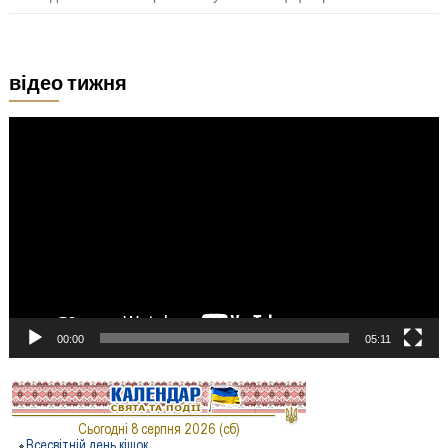
відео тижня
Відеопрогравач
00:00
05:11