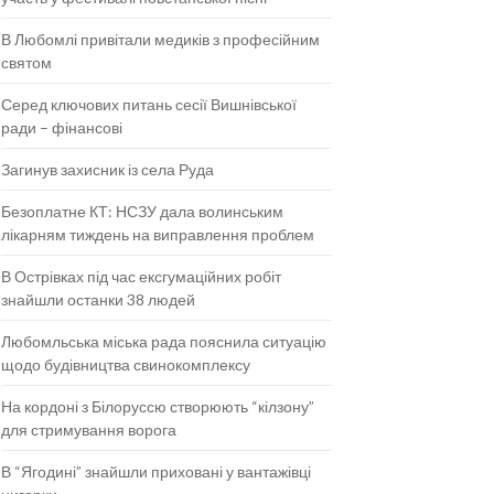
В Любомлі привітали медиків з професійним
святом
Серед ключових питань сесії Вишнівської
ради – фінансові
Загинув захисник із села Руда
Безоплатне КТ: НСЗУ дала волинським
лікарням тиждень на виправлення проблем
В Острівках під час ексгумаційних робіт
знайшли останки 38 людей
Любомльська міська рада пояснила ситуацію
щодо будівництва свинокомплексу
На кордоні з Білоруссю створюють “кілзону”
для стримування ворога
В “Ягодині” знайшли приховані у вантажівці