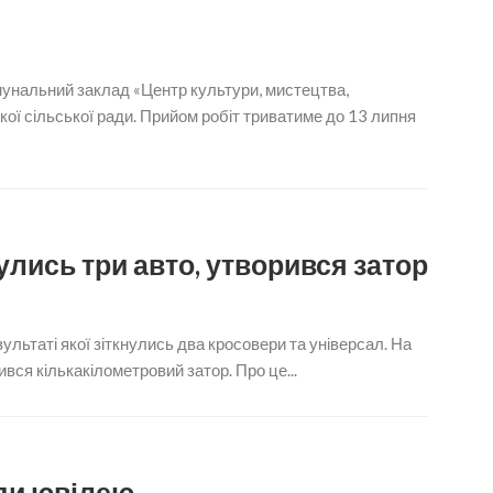
мунальний заклад «Центр культури, мистецтва,
ої сільської ради. Прийом робіт триватиме до 13 липня
нулись три авто, утворився затор
ультаті якої зіткнулись два кросовери та універсал. На
вся кількакілометровий затор. Про це...
ди ювілею