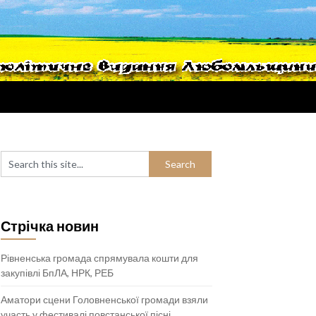
Стрічка новин
Рівненська громада спрямувала кошти для
закупівлі БпЛА, НРК, РЕБ
Аматори сцени Головненської громади взяли
участь у фестивалі повстанської пісні