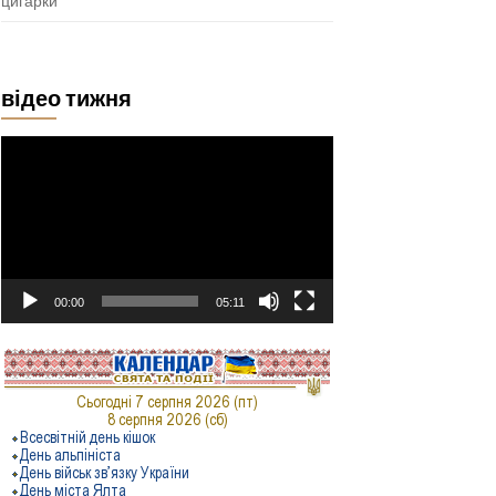
цигарки
відео тижня
Відеопрогравач
00:00
05:11