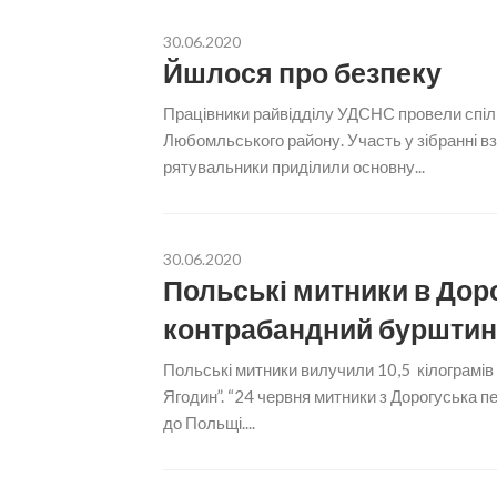
30.06.2020
Йшлося про безпеку
Працівники райвідділу УДСНС провели спіл
Любомльського району. Участь у зібранні вз
рятувальники приділили основну...
30.06.2020
Польські митники в Дор
контрабандний бурштин 
Польські митники вилучили 10,5 кілограмів
Ягодин”. “24 червня митники з Дорогуська п
до Польщі....