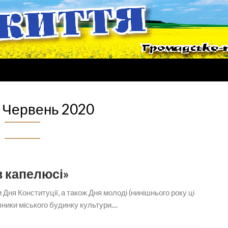
:
Червень 2020
в капелюсі»
Дня Конституції, а також Дня молоді (нинішнього року ці
вники міського будинку культури....