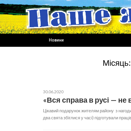
Skip
to
content
Новини
Місяць
30.06.2020
«Вся справа в русі — не 
Цікавий подарунок жителям району з нагоди 
два свята збіглися у часі) підготували праці