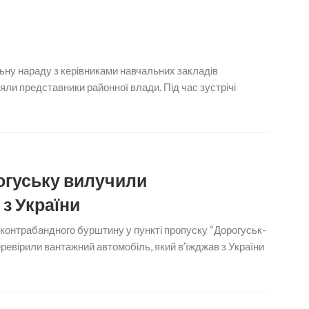
ьну нараду з керівниками навчальних закладів
яли представники районної влади. Під час зустрічі
огуську вилучили
з України
 контрабандного бурштину у пункті пропуску “Дорогуськ-
еревірили вантажний автомобіль, який в’їжджав з України