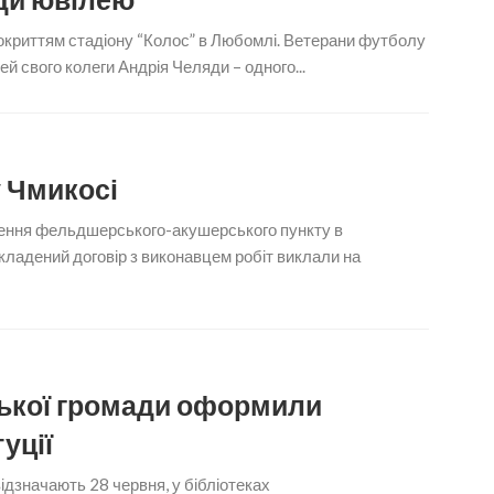
м покриттям стадіону “Колос” в Любомлі. Ветерани футболу
свого колеги Андрія Челяди – одного...
 Чмикосі
щення фельдшерського-акушерського пункту в
укладений договір з виконавцем робіт виклали на
ської громади оформили
уції
ідзначають 28 червня, у бібліотеках