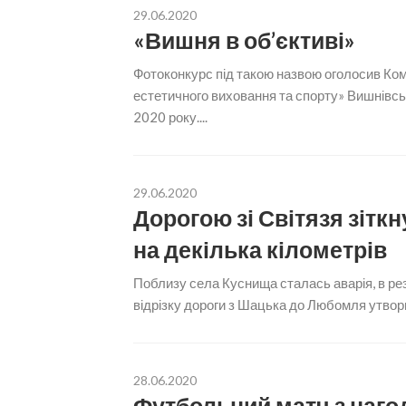
29.06.2020
«Вишня в об’єктиві»
Фотоконкурс під такою назвою оголосив Ко
естетичного виховання та спорту» Вишнівськ
2020 року....
29.06.2020
Дорогою зі Світязя зітк
на декілька кілометрів
Поблизу села Куснища сталась аварія, в рез
відрізку дороги з Шацька до Любомля утвори
28.06.2020
Футбольний матч з наго