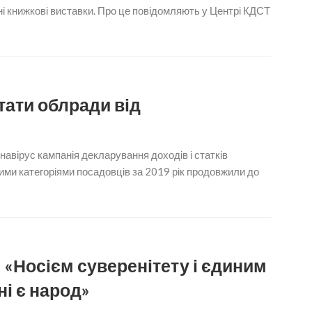
і книжкові виставки. Про це повідомляють у Центрі КДСТ
ати облради від
онавірус кампанія декларування доходів і статків
ми категоріями посадовців за 2019 рік продовжили до
 «Носієм суверенітету і єдиним
і є народ»