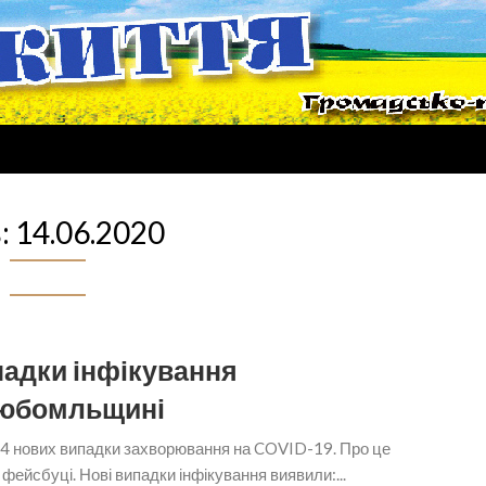
:
14.06.2020
падки інфікування
 Любомльщині
44 нових випадки захворювання на COVID-19. Про це
фейсбуці. Нові випадки інфікування виявили:...