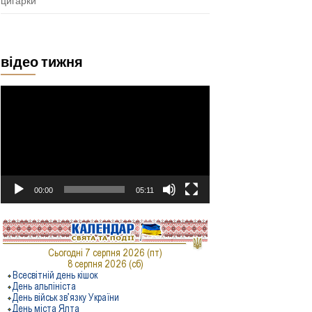
цигарки
відео тижня
Відеопрогравач
00:00
05:11