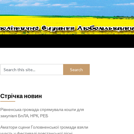
Стрічка новин
Рівненська громада спрямувала кошти для
закупівлі БпЛА, НРК, РЕБ
Аматори сцени Головненської громади взяли
участь у фестивалі повстанської пісні