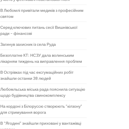
В Любомлі привітали медиків з професійним
святом
Серед ключових питань сесії Вишнівської
ради – фінансові
Загинув захисник із села Руда
Безоплатне КТ: НСЗУ дала волинським
лікарням тиждень на виправлення проблем
В Острівках під час ексгумаційних робіт
знайшли останки 38 людей
Любомльська міська рада пояснила ситуацію
щодо будівництва свинокомплексу
На кордоні з Білоруссю створюють “кілзону”
для стримування ворога
В “Ягодині” знайшли приховані у вантажівці