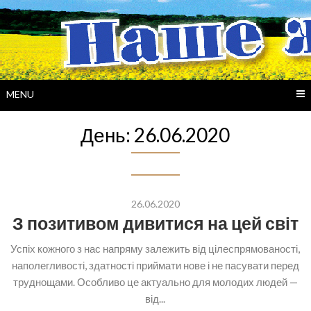
Skip
to
content
MENU
День:
26.06.2020
26.06.2020
З позитивом дивитися на цей світ
Успіх кожного з нас напряму залежить від цілеспрямованості,
наполегливості, здатності приймати нове і не пасувати перед
труднощами. Особливо це актуально для молодих людей —
від...