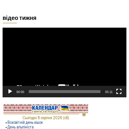
відео тижня
Відеопрогравач
00:00
05:11