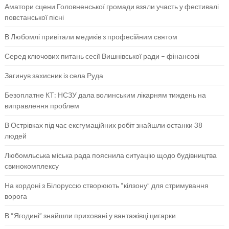
Аматори сцени Головненської громади взяли участь у фестивалі
повстанської пісні
В Любомлі привітали медиків з професійним святом
Серед ключових питань сесії Вишнівської ради – фінансові
Загинув захисник із села Руда
Безоплатне КТ: НСЗУ дала волинським лікарням тиждень на
виправлення проблем
В Острівках під час ексгумаційних робіт знайшли останки 38
людей
Любомльська міська рада пояснила ситуацію щодо будівництва
свинокомплексу
На кордоні з Білоруссю створюють “кілзону” для стримування
ворога
В “Ягодині” знайшли приховані у вантажівці цигарки