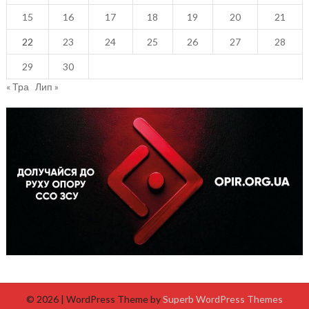
15
16
17
18
19
20
21
22
23
24
25
26
27
28
29
30
« Тра
Лип »
© 2026
| WordPress Theme by
Superb WordPress Themes