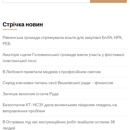
Стрічка новин
Рівненська громада спрямувала кошти для закупівлі БпЛА, НРК,
РЕБ
Аматори сцени Головненської громади взяли участь у фестивалі
повстанської пісні
В Любомлі привітали медиків з професійним святом
Серед ключових питань сесії Вишнівської ради – фінансові
Загинув захисник із села Руда
Безоплатне КТ: НСЗУ дала волинським лікарням тиждень на
виправлення проблем
В Острівках під час ексгумаційних робіт знайшли останки 38
людей