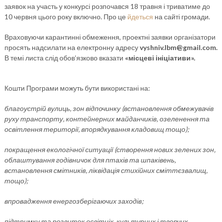
заявок на участь у конкурсі розпочався 18 травня і триватиме до
10 червня цього року включно. Про це
йдеться
на сайті громади.
Враховуючи карантинні обмеження, проектні заявки організатори
просять надсилати на електронну адресу
vyshniv.lbm@gmail.com.
В темі листа слід обов’язково вказати
«місцеві ініціативи».
Кошти Програми можуть бути використані на:
благоустрій вулиць, зон відпочинку (встановлення обмежувачів
руху транспорту, контейнерних майданчиків, озеленення та
освітлення території, впорядкування кладовищ тощо);
покращення екологічної ситуації (створення нових зелених зон,
облаштування годівничок для птахів та шпаківень,
встановлення смітників, ліквідація стихійних сміттєзвалищ,
тощо);
впровадження енергозберігаючих заходів;
підтримку та розвиток освітніх, культурних і творчих