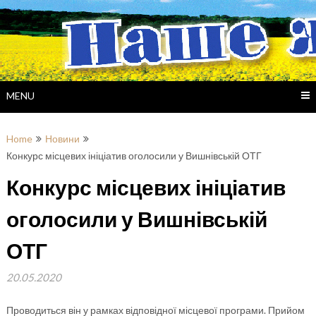
Skip
to
content
MENU
Home
Новини
Конкурс місцевих ініціатив оголосили у Вишнівській ОТГ
Конкурс місцевих ініціатив
оголосили у Вишнівській
ОТГ
20.05.2020
Проводиться він у рамках відповідної місцевої програми. Прийом