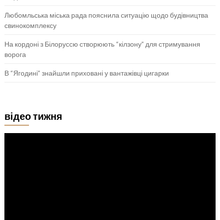
Любомльська міська рада пояснила ситуацію щодо будівництва
свинокомплексу
На кордоні з Білоруссю створюють “кілзону” для стримування
ворога
В “Ягодині” знайшли приховані у вантажівці цигарки
відео тижня
Відеопрогравач