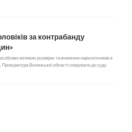
ловіків за контрабанду
дин»
 особливо великих розмірах та вчинення наркозлочинів в
н. Прокуратура Волинської області скерувала до суду