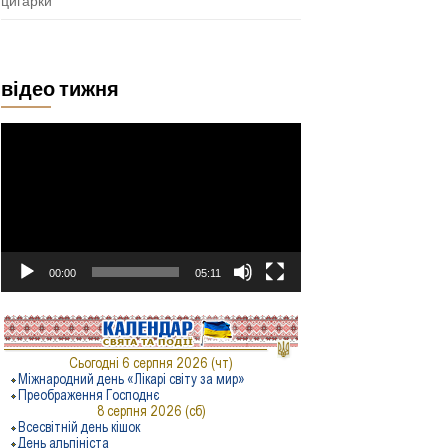
цигарки
відео тижня
Відеопрогравач
00:00
05:11