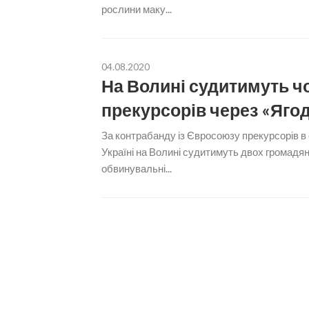
рослини маку...
04.08.2020
На Волині судитимуть чо
прекурсорів через «Яго
За контрабанду із Євросоюзу прекурсорів в
Україні на Волині судитимуть двох громадя
обвинувальні...