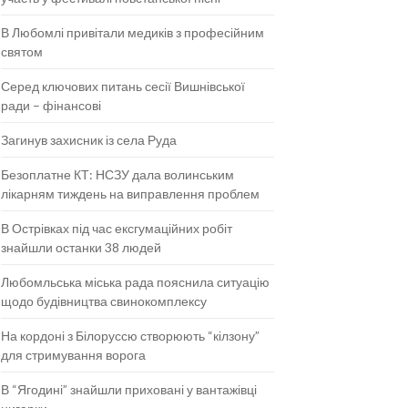
В Любомлі привітали медиків з професійним
святом
Серед ключових питань сесії Вишнівської
ради – фінансові
Загинув захисник із села Руда
Безоплатне КТ: НСЗУ дала волинським
лікарням тиждень на виправлення проблем
В Острівках під час ексгумаційних робіт
знайшли останки 38 людей
Любомльська міська рада пояснила ситуацію
щодо будівництва свинокомплексу
На кордоні з Білоруссю створюють “кілзону”
для стримування ворога
В “Ягодині” знайшли приховані у вантажівці