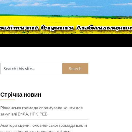
Стрічка новин
Рівненська громада спрямувала кошти для
закупівлі БпЛА, НРК, РЕБ
Аматори сцени Головненської громади взяли
участь у фестивалі повстанської пісні