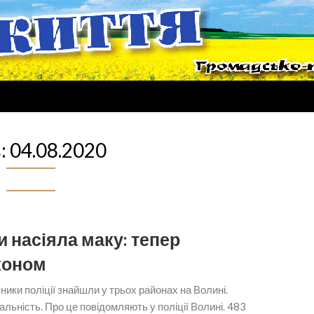
:
04.08.2020
насіяла маку: тепер
коном
ники поліції знайшли у трьох районах на Волині.
ьність. Про це повідомляють у поліції Волині. 483