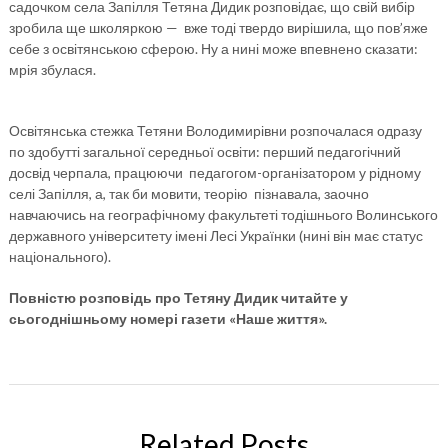
садочком села Запілля Тетяна Дидик розповідає, що свій вибір
зробила ще школяркою — вже тоді твердо вирішила, що пов’яже
себе з освітянською сферою. Ну а нині може впевнено сказати:
мрія збулася.
Освітянська стежка Тетяни Володимирівни розпочалася одразу
по здобутті загальної середньої освіти: перший педагогічний
досвід черпала, працюючи педагогом-організатором у рідному
селі Запілля, а, так би мовити, теорію пізнавала, заочно
навчаючись на географічному факультеті тодішнього Волинського
державного університету імені Лесі Українки (нині він має статус
національного).
Повністю розповідь про Тетяну Дидик читайте у
сьогоднішньому номері газети «Наше життя».
Related Posts