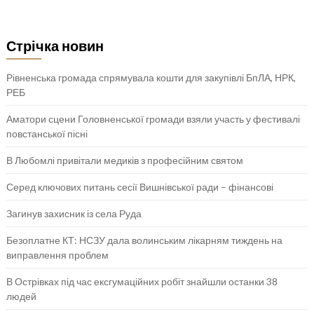
Стрічка новин
Рівненська громада спрямувала кошти для закупівлі БпЛА, НРК,
РЕБ
Аматори сцени Головненської громади взяли участь у фестивалі
повстанської пісні
В Любомлі привітали медиків з професійним святом
Серед ключових питань сесії Вишнівської ради – фінансові
Загинув захисник із села Руда
Безоплатне КТ: НСЗУ дала волинським лікарням тиждень на
виправлення проблем
В Острівках під час ексгумаційних робіт знайшли останки 38
людей