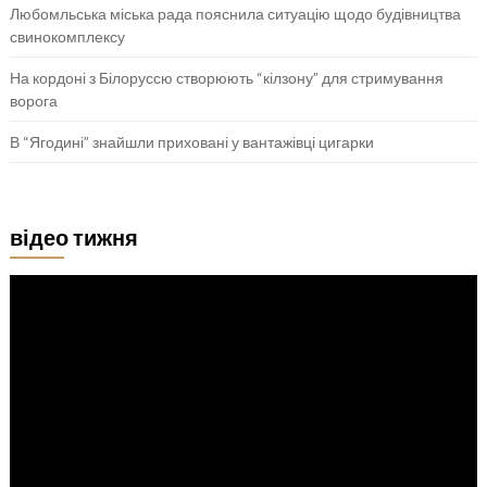
Любомльська міська рада пояснила ситуацію щодо будівництва
свинокомплексу
На кордоні з Білоруссю створюють “кілзону” для стримування
ворога
В “Ягодині” знайшли приховані у вантажівці цигарки
відео тижня
Відеопрогравач