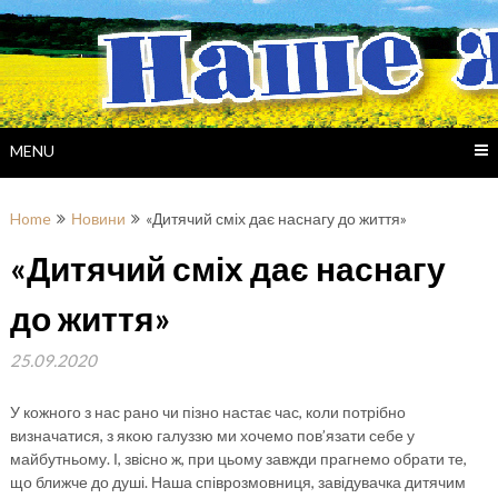
Skip
to
content
MENU
Home
Новини
«Дитячий сміх дає наснагу до життя»
«Дитячий сміх дає наснагу
до життя»
25.09.2020
У кожного з нас рано чи пізно настає час, коли потрібно
визначатися, з якою галуззю ми хочемо пов’язати себе у
майбутньому. І, звісно ж, при цьому завжди прагнемо обрати те,
що ближче до душі. Наша співрозмовниця, завідувачка дитячим