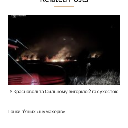
У Красноволі та Сильному вигоріло 2 га сухостою
Гонки п’яних «шумахерів»