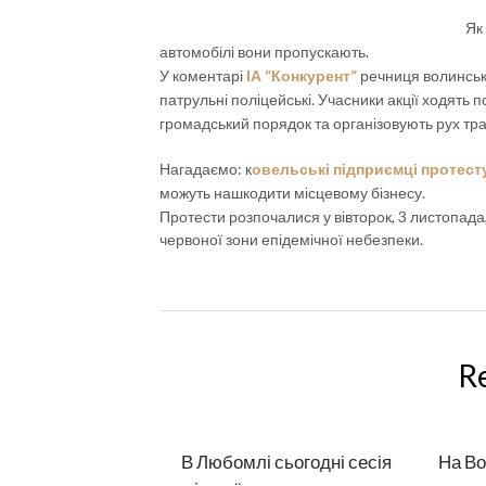
Як
автомобілі вони пропускають.
У коментарі
ІА “Конкурент”
речниця волинсь
патрульні поліцейські. Учасники акції ходять
громадський порядок та організовують рух тра
Нагадаємо: к
овельські підприємці протес
можуть нашкодити місцевому бізнесу.
Протести розпочалися у вівторок, 3 листопада,
червоної зони епідемічної небезпеки.
R
В Любомлі сьогодні сесія
На Во