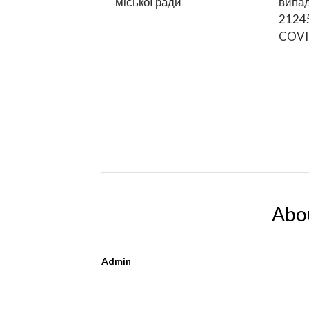
міської ради
випад
21245
COVI
Abo
Admin