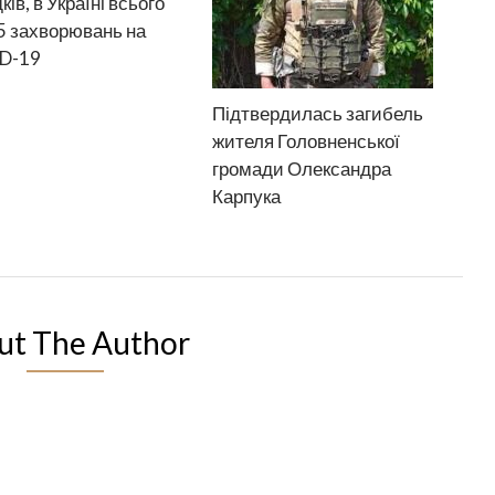
ків, в Україні всього
 захворювань на
D-19
Підтвердилась загибель
жителя Головненської
громади Олександра
Карпука
ut The Author