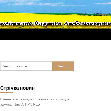
Стрічка новин
Рівненська громада спрямувала кошти для
закупівлі БпЛА, НРК, РЕБ