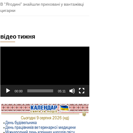
В “Ягодині” знайшли приховані у вантажівці
цигарки
відео тижня
Відеопрогравач
00:00
05:11