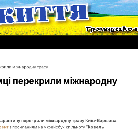
екрили міжнародну трасу
мці перекрили міжнародну
карантину
перекрили міжнародну трасу Київ-Варшава
рент
з посиланням на у фейсбук-спільноту
“Ковель