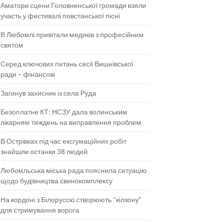
Аматори сцени Головненської громади взяли
участь у фестивалі повстанської пісні
В Любомлі привітали медиків з професійним
святом
Серед ключових питань сесії Вишнівської
ради – фінансові
Загинув захисник із села Руда
Безоплатне КТ: НСЗУ дала волинським
лікарням тиждень на виправлення проблем
В Острівках під час ексгумаційних робіт
знайшли останки 38 людей
Любомльська міська рада пояснила ситуацію
щодо будівництва свинокомплексу
На кордоні з Білоруссю створюють “кілзону”
для стримування ворога