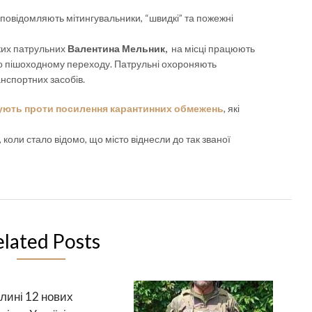
 повідомляють мітингувальники, “швидкі” та пожежні
ких патрульних
Валентина Мельник,
на місці працюють
 по пішоходному переходу. Патрульні охороняють
нспортних засобів.
тують проти посилення карантинних обмежень
, які
 коли стало відомо, що місто віднесли до так званої
elated Posts
лині 12 нових