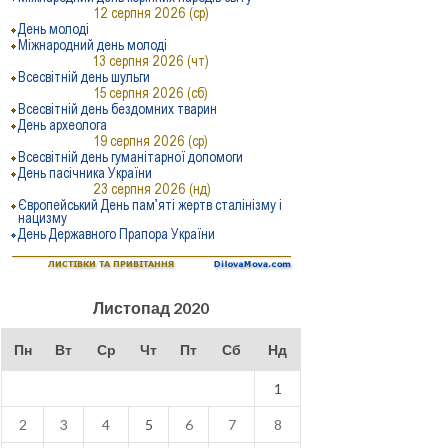
Листопад 2020
Пн
Вт
Ср
Чт
Пт
Сб
Нд
1
2
3
4
5
6
7
8