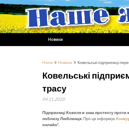
Skip
to
content
Новини
Home
Новини
Ковельські підприємці пер
Ковельські підприє
трасу
04.11.2020
Підприємці Ковеля
в знак протесту проти 
поблизу Люблинця.
Про це інформує
Конку
онлайн”.