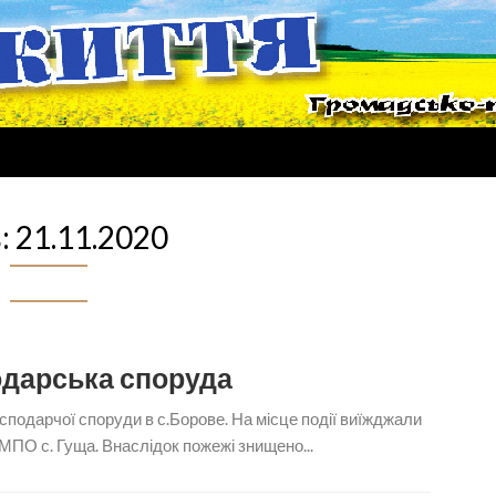
:
21.11.2020
одарська споруда
сподарчої споруди в с.Борове. На місце події виїжджали
ПО с. Гуща. Внаслідок пожежі знищено...