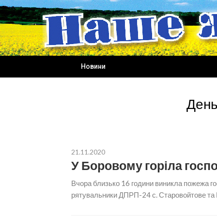
Skip
to
content
Новини
День
21.11.2020
У Боровому горіла госп
Вчора близько 16 години виникла пожежа го
рятувальники ДПРП-24 с. Старовойтове та М