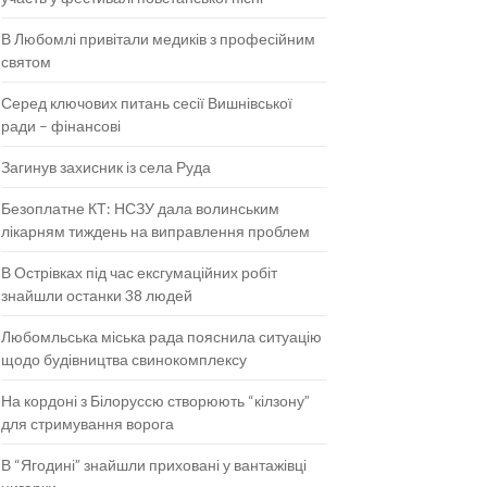
В Любомлі привітали медиків з професійним
святом
Серед ключових питань сесії Вишнівської
ради – фінансові
Загинув захисник із села Руда
Безоплатне КТ: НСЗУ дала волинським
лікарням тиждень на виправлення проблем
В Острівках під час ексгумаційних робіт
знайшли останки 38 людей
Любомльська міська рада пояснила ситуацію
щодо будівництва свинокомплексу
На кордоні з Білоруссю створюють “кілзону”
для стримування ворога
В “Ягодині” знайшли приховані у вантажівці