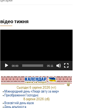
цигарки
відео тижня
Відеопрогравач
00:00
05:11