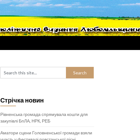
Стрічка новин
Рівненська громада спрямувала кошти для
закупівлі БпЛА, НРК, РЕБ
Аматори сцени Головненської громади взяли
участь у фестивалі повстанської пісні