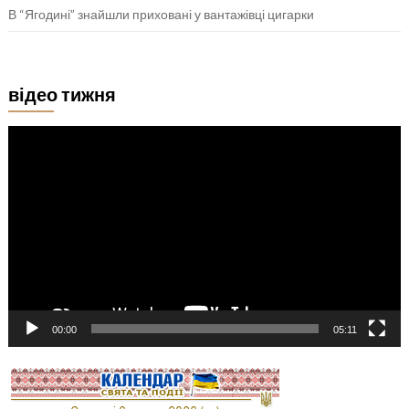
В “Ягодині” знайшли приховані у вантажівці цигарки
відео тижня
Відеопрогравач
00:00
05:11