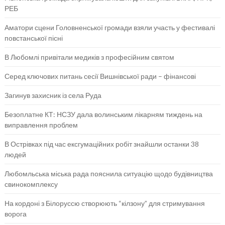
РЕБ
Аматори сцени Головненської громади взяли участь у фестивалі
повстанської пісні
В Любомлі привітали медиків з професійним святом
Серед ключових питань сесії Вишнівської ради – фінансові
Загинув захисник із села Руда
Безоплатне КТ: НСЗУ дала волинським лікарням тиждень на
виправлення проблем
В Острівках під час ексгумаційних робіт знайшли останки 38
людей
Любомльська міська рада пояснила ситуацію щодо будівництва
свинокомплексу
На кордоні з Білоруссю створюють “кілзону” для стримування
ворога