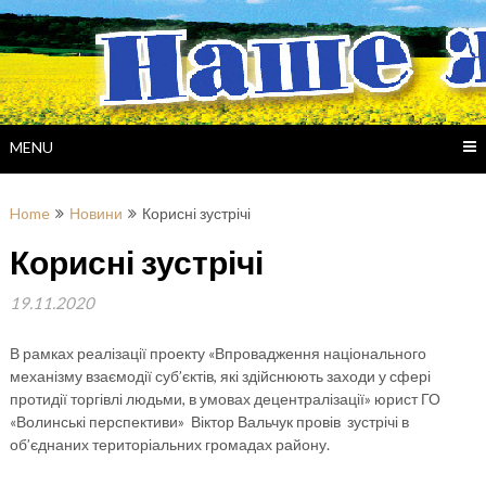
Skip
to
content
MENU
Home
Новини
Корисні зустрічі
Корисні зустрічі
19.11.2020
В рамках реалізації проекту «Впровадження національного
механізму взаємодії суб’єктів, які здійснюють заходи у сфері
протидії торгівлі людьми, в умовах децентралізації» юрист ГО
«Волинські перспективи» Віктор Вальчук провів зустрічі в
об’єднаних територіальних громадах району.