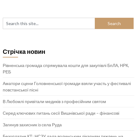
Стрічка новин
Рівненська громада спрямувала кошти для закупівлі БпЛА, НРК,
РЕБ
Аматори сцени Головненської громади взяли участь у фестивалі
повстанської пісні
В Любомлі привітали медиків з професійним святом
Серед ключових питань сесії Вишнівської ради – фінансові
Загинув захисник із села Руда
Безоплатне КТ: НСЗУ дала волинським лікарням тиждень на