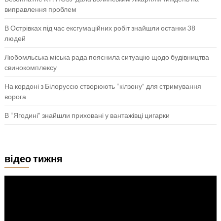
виправлення проблем
В Острівках під час ексгумаційних робіт знайшли останки 38
людей
Любомльська міська рада пояснила ситуацію щодо будівництва
свинокомплексу
На кордоні з Білоруссю створюють “кілзону” для стримування
ворога
В “Ягодині” знайшли приховані у вантажівці цигарки
відео тижня
Відеопрогравач