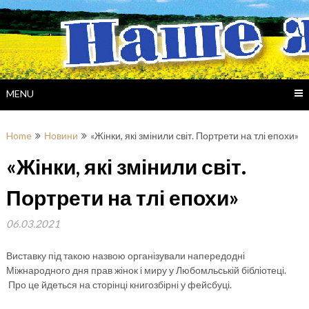
Skip
to
content
MENU
Home
Новини
«Жінки, які змінили світ. Портрети на тлі епохи»
«Жінки, які змінили світ.
Портрети на тлі епохи»
06.03.2021
Виставку під такою назвою організували напередодні
Міжнародного дня прав жінок і миру у Любомльській бібліотеці.
Про це йдеться на сторінці книгозбірні у фейсбуці.