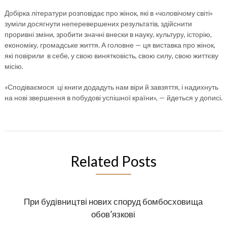
Добірка літератури розповідає про жінок, які в «чоловічому світі»
зуміли досягнути неперевершених результатів, здійснити
проривні зміни, зробити значні внески в науку, культуру, історію,
економіку, громадське життя. А головне — ця виставка про жінок,
які повірили в себе, у свою винятковість, свою силу, свою життєву
місію.
«Сподіваємося ці книги додадуть нам віри й завзяття, і надихнуть
на нові звершення в побудові успішної країни», — йдеться у дописі.
Related Posts
При будівництві нових споруд бомбосховища
обов’язкові