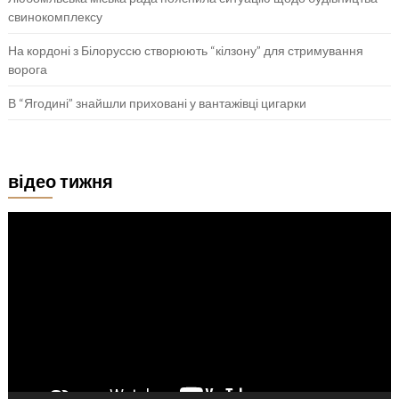
свинокомплексу
На кордоні з Білоруссю створюють “кілзону” для стримування
ворога
В “Ягодині” знайшли приховані у вантажівці цигарки
відео тижня
Відеопрогравач