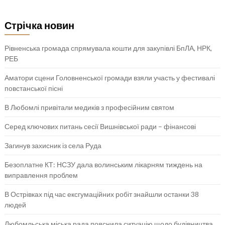
Стрічка новин
Рівненська громада спрямувала кошти для закупівлі БпЛА, НРК,
РЕБ
Аматори сцени Головненської громади взяли участь у фестивалі
повстанської пісні
В Любомлі привітали медиків з професійним святом
Серед ключових питань сесії Вишнівської ради – фінансові
Загинув захисник із села Руда
Безоплатне КТ: НСЗУ дала волинським лікарням тиждень на
виправлення проблем
В Острівках під час ексгумаційних робіт знайшли останки 38
людей
Любомльська міська рада пояснила ситуацію щодо будівництва