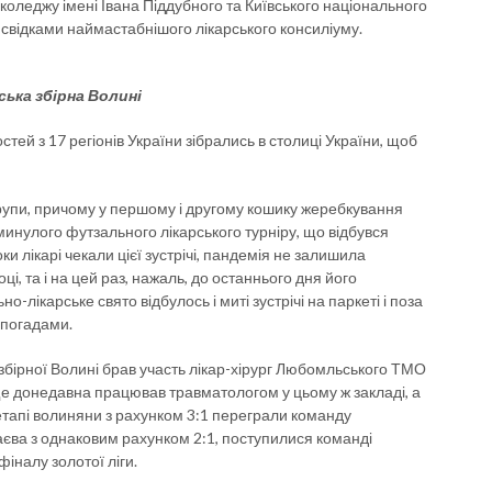
оледжу імені Івана Піддубного та Київського національного
 свідками наймастабнішого лікарського консиліуму.
ська збірна Волині
тей з 17 регіонів України зібрались в столиці України, щоб
групи, причому у першому і другому кошику жеребкування
минулого футзального лікарського турніру, що відбувся
ки лікарі чекали цієї зустрічі, пандемія не залишила
і, та і на цей раз, нажаль, до останнього дня його
лікарське свято відбулось і миті зустрічі на паркеті і поза
спогадами.
і збірної Волині брав участь лікар-хірург Любомльського ТМО
ще донедавна працював травматологом у цьому ж закладі, а
 етапі волиняни з рахунком 3:1 переграли команду
єва з однаковим рахунком 2:1, поступилися команді
фіналу золотої ліги.