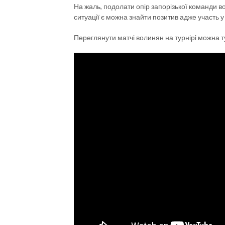
На жаль, подолати опір запорізької команди вони
ситуації є можна знайти позитив адже участь у
Переглянути матчі волинян на турнірі можна т