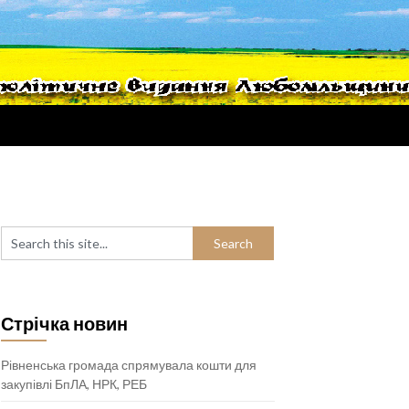
Стрічка новин
Рівненська громада спрямувала кошти для
закупівлі БпЛА, НРК, РЕБ