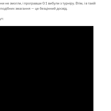
 не змогли, і програвши 0:1 вибули з турніру. Втім, і в такій
 подібних змагання — це безцінний досвід.
ут: