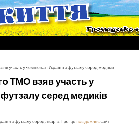
яв участь у чемпіонаті України з футзалу серед медиків
о ТМО взяв участь у
з футзалу серед медиків
аїни з футзалу серед лікарів. Про це
повідомляє
сайт