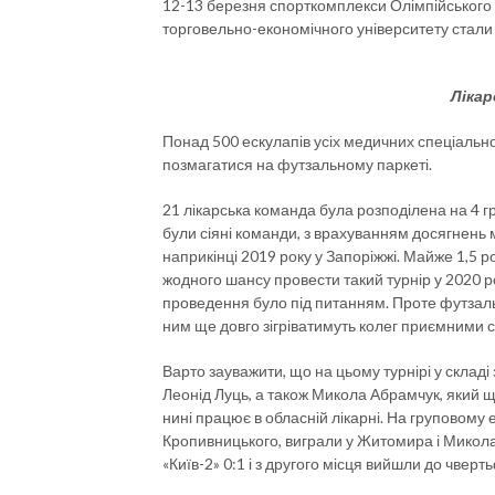
12-13 березня спорткомплекси Олімпійського к
торговельно-економічного університету стали
Лікар
Понад 500 ескулапів усіх медичних спеціальнос
позмагатися на футзальному паркеті.
21 лікарська команда була розподілена на 4 
були сіяні команди, з врахуванням досягнень 
наприкінці 2019 року у Запоріжжі. Майже 1,5 ро
жодного шансу провести такий турнір у 2020 роц
проведення було під питанням. Проте футзально-
ним ще довго зігріватимуть колег приємними 
Варто зауважити, що на цьому турнірі у склад
Леонід Луць, а також Микола Абрамчук, який 
нині працює в обласній лікарні. На груповому
Кропивницького, виграли у Житомира і Микола
«Київ-2» 0:1 і з другого місця вийшли до чверть