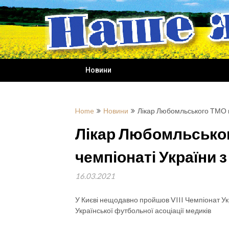
Skip
to
content
Новини
Home
Новини
Лікар Любомльського ТМО вз
Лікар Любомльськог
чемпіонаті України 
16.03.2021
У Києві нещодавно пройшов VIII Чемпіонат Укр
Української футбольної асоціації медиків