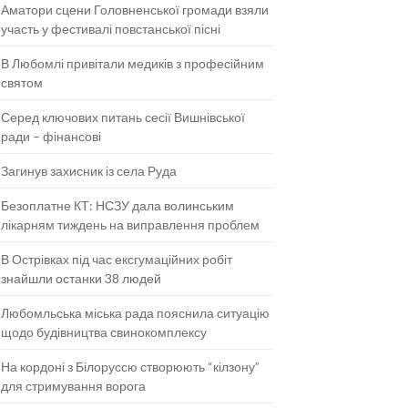
Аматори сцени Головненської громади взяли
участь у фестивалі повстанської пісні
В Любомлі привітали медиків з професійним
святом
Серед ключових питань сесії Вишнівської
ради – фінансові
Загинув захисник із села Руда
Безоплатне КТ: НСЗУ дала волинським
лікарням тиждень на виправлення проблем
В Острівках під час ексгумаційних робіт
знайшли останки 38 людей
Любомльська міська рада пояснила ситуацію
щодо будівництва свинокомплексу
На кордоні з Білоруссю створюють “кілзону”
для стримування ворога