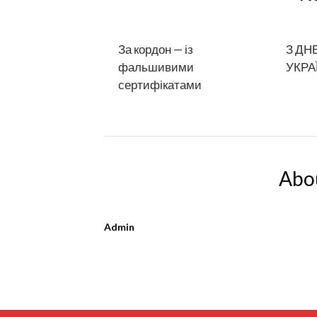
За кордон — із
З ДН
фальшивими
УКРА
сертифікатами
Abo
Admin