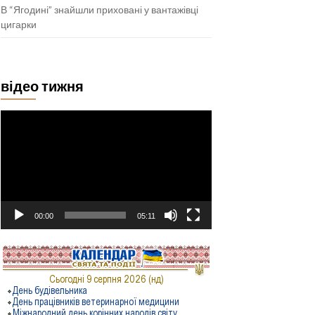
В “Ягодині” знайшли приховані у вантажівці
цигарки
відео тижня
Відеопрогравач
00:00
05:11