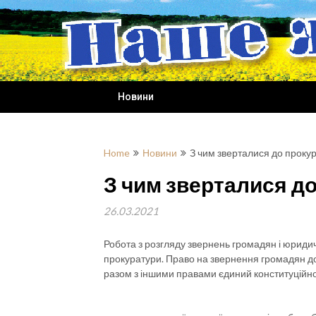
Skip
to
content
Новини
Home
Новини
З чим зверталися до прокур
З чим зверталися до
26.03.2021
Робота з розгляду звернень громадян і юридичн
прокуратури. Право на звернення громадян до 
разом з іншими правами єдиний конституційн