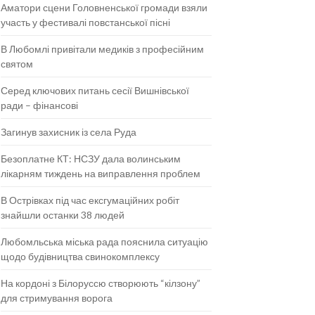
Аматори сцени Головненської громади взяли
участь у фестивалі повстанської пісні
В Любомлі привітали медиків з професійним
святом
Серед ключових питань сесії Вишнівської
ради – фінансові
Загинув захисник із села Руда
Безоплатне КТ: НСЗУ дала волинським
лікарням тиждень на виправлення проблем
В Острівках під час ексгумаційних робіт
знайшли останки 38 людей
Любомльська міська рада пояснила ситуацію
щодо будівництва свинокомплексу
На кордоні з Білоруссю створюють “кілзону”
для стримування ворога