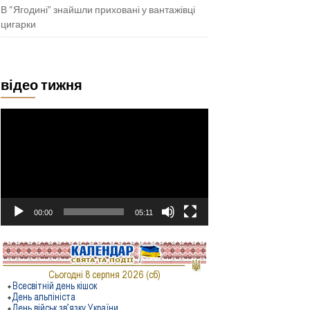
В “Ягодині” знайшли приховані у вантажівці
цигарки
відео тижня
Відеопрогравач
00:00
05:11