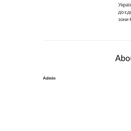
Украї
до єд
зони
Abo
Admin