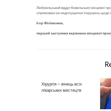
Любомльський відділ Ковельської місцевої про
спрямовані на недопущення порушень щодо по
Ігор Філімонюк,
перший заступник керівника місцевої прок
R
Хірургія — вінець всіх
лікарських мистецтв