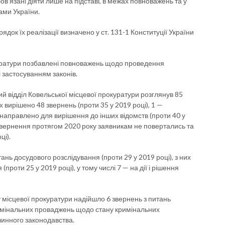
ов’язані діяти лише на підставі, в межах повноважень та у
ами України.
док їх реалізації визначено у ст. 131-1 Конституції України
куратури позбавлені повноважень щодо проведення
 застосуванням законів.
й відділ Ковельської місцевої прокуратури розглянув 85
х вирішено 48 звернень (проти 35 у 2019 році), 1 —
ь направлено для вирішення до інших відомств (проти 40 у
. Звернення протягом 2020 року заявникам не повертались та
ці).
ань досудового розслідування (проти 29 у 2019 році), з них
проти 25 у 2019 році), у тому числі 7 — на дії і рішення
 місцевої прокуратури надійшло 6 звернень з питань
римінальних проваджень щодо стану кримінальних
чинного законодавства.