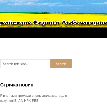
Стрічка новин
Рівненська громада спрямувала кошти для
закупівлі БпЛА, НРК, РЕБ