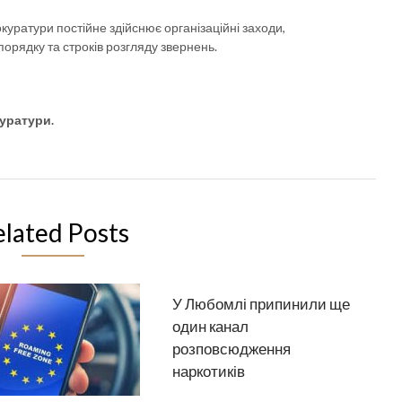
куратури постійне здійснює організаційні заходи,
рядку та строків розгляду звернень.
уратури.
elated Posts
У Любомлі припинили ще
один канал
розповсюдження
наркотиків