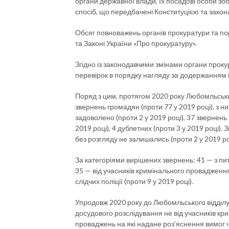
органи державної влади, їх посадові особи зоб
спосіб, що передбачені Конституцією та закон
Обсяг повноважень органів прокуратури та поря
та Законі України «Про прокуратуру».
Згідно із законодавчими змінами органи про
перевірок в порядку нагляду за додержанням і
Поряд з цим, протягом 2020 року Любомльськи
звернень громадян (проти 77 у 2019 році), з ни
задоволено (проти 2 у 2019 році), 37 звернен
2019 році), 4 дублетних (проти 3 у 2019 році)
без розгляду не залишались (проти 2 у 2019 ро
За категоріями вирішених звернень: 41 — з пит
35 — від учасників кримінального провадження (
слідчих поліції (проти 9 у 2019 році).
Упродовж 2020 року до Любомльського відділу
досудового розслідування не від учасників к
проваджень на які надане роз’яснення вимог 