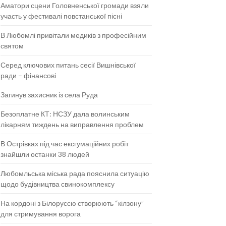
Аматори сцени Головненської громади взяли
участь у фестивалі повстанської пісні
В Любомлі привітали медиків з професійним
святом
Серед ключових питань сесії Вишнівської
ради – фінансові
Загинув захисник із села Руда
Безоплатне КТ: НСЗУ дала волинським
лікарням тиждень на виправлення проблем
В Острівках під час ексгумаційних робіт
знайшли останки 38 людей
Любомльська міська рада пояснила ситуацію
щодо будівництва свинокомплексу
На кордоні з Білоруссю створюють “кілзону”
для стримування ворога