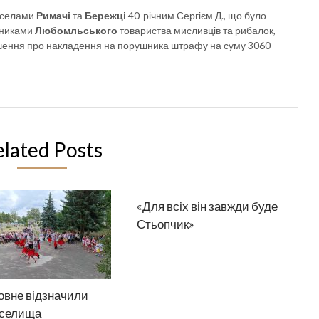
ж селами
Римачі
та
Бережці
40-річним Сергієм Д., що було
тниками
Любомльського
товариства мисливців та рибалок,
 рішення про накладення на порушника штрафу на суму 3060
elated Posts
«Для всіх він завжди буде
Стьопчик»
овне відзначили
 селища