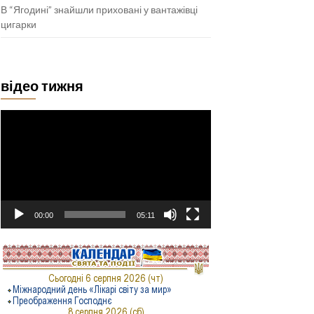
В “Ягодині” знайшли приховані у вантажівці
цигарки
відео тижня
Відеопрогравач
00:00
05:11