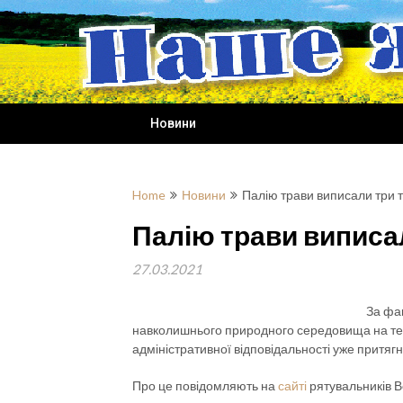
Skip
to
content
Новини
Home
Новини
Палію трави виписали три 
Палію трави виписа
27.03.2021
За фа
навколишнього природного середовища на тери
адміністративної відповідальності уже притяг
Про це повідомляють на
сайті
рятувальників В