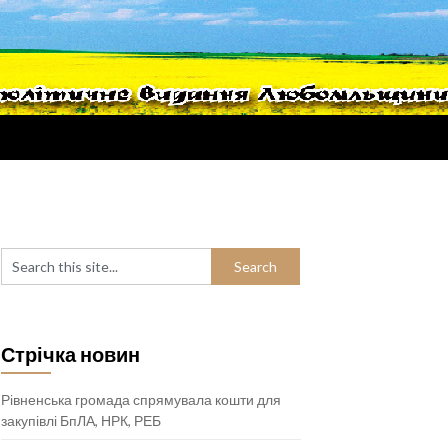
Стрічка новин
Рівненська громада спрямувала кошти для
закупівлі БпЛА, НРК, РЕБ