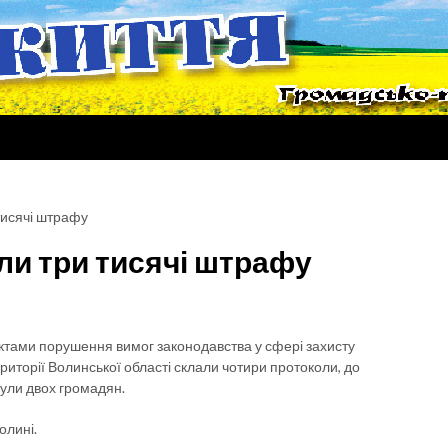
тисячі штрафу
ли три тисячі штрафу
ктами порушення вимог законодавства у сфері захисту
торії Волинської області склали чотири протоколи, до
нули двох громадян.
олині.