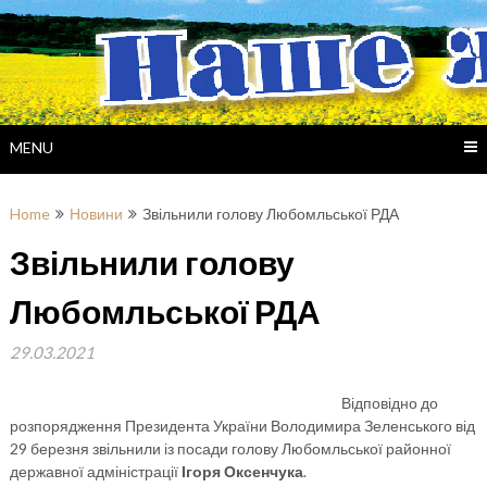
Skip
to
content
MENU
Home
Новини
Звільнили голову Любомльської РДА
Звільнили голову
Любомльської РДА
29.03.2021
Відповідно до
розпорядження Президента України Володимира Зеленського від
29 березня звільнили із посади голову Любомльської районної
державної адміністрації
Ігоря Оксенчука
.