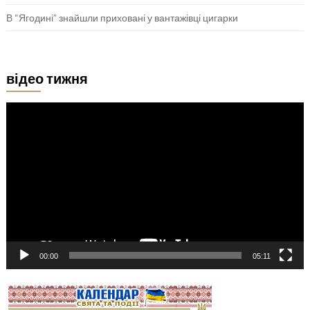
В “Ягодині” знайшли приховані у вантажівці цигарки
відео тижня
Відеопрогравач
00:00
05:11