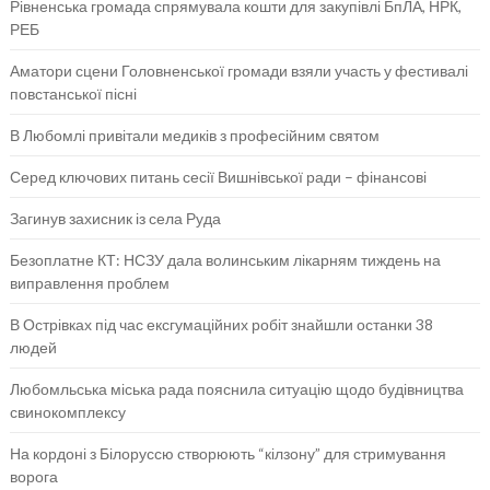
Рівненська громада спрямувала кошти для закупівлі БпЛА, НРК,
РЕБ
Аматори сцени Головненської громади взяли участь у фестивалі
повстанської пісні
В Любомлі привітали медиків з професійним святом
Серед ключових питань сесії Вишнівської ради – фінансові
Загинув захисник із села Руда
Безоплатне КТ: НСЗУ дала волинським лікарням тиждень на
виправлення проблем
В Острівках під час ексгумаційних робіт знайшли останки 38
людей
Любомльська міська рада пояснила ситуацію щодо будівництва
свинокомплексу
На кордоні з Білоруссю створюють “кілзону” для стримування
ворога