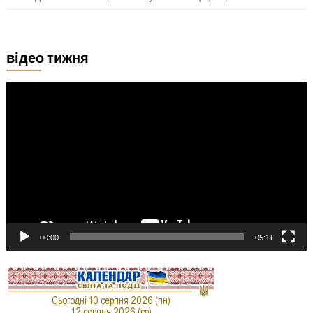
відео тижня
Відеопрогравач
00:00
05:11