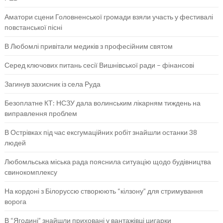
Аматори сцени Головненської громади взяли участь у фестивалі
повстанської пісні
В Любомлі привітали медиків з професійним святом
Серед ключових питань сесії Вишнівської ради – фінансові
Загинув захисник із села Руда
Безоплатне КТ: НСЗУ дала волинським лікарням тиждень на
виправлення проблем
В Острівках під час ексгумаційних робіт знайшли останки 38
людей
Любомльська міська рада пояснила ситуацію щодо будівництва
свинокомплексу
На кордоні з Білоруссю створюють “кілзону” для стримування
ворога
В “Ягодині” знайшли приховані у вантажівці цигарки