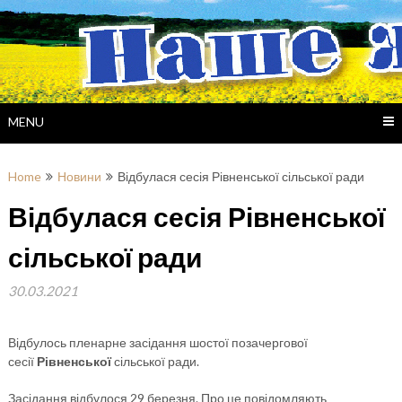
Skip
to
content
MENU
Home
Новини
Відбулася сесія Рівненської сільської ради
Відбулася сесія Рівненської
сільської ради
30.03.2021
Відбулось пленарне засідання шостої позачергової
сесії
Рівненської
сільської ради.
Засідання відбулося 29 березня. Про це повідомляють