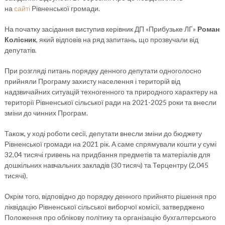
на
сайті
Рівненської громади.
На початку засідання виступив керівник ДП «Прибузьке ЛГ»
Роман
Колісник
, який відповів на ряд запитань, що прозвучали від
депутатів.
При розгляді питань порядку денного депутати одноголосно
прийняли Програму захисту населення і територій від
надзвичайних ситуацій техногенного та природного характеру на
території Рівненської сільської ради на 2021-2025 роки та внесли
зміни до чинних Програм.
Також, у ході роботи сесії, депутати внесли зміни до бюджету
Рівненської громади на 2021 рік. А саме спрямували кошти у сумі
32,04 тисячі гривень на придбання предметів та матеріалів для
дошкільних навчальних закладів (30 тисяч) та Терцентру (2,045
тисячі).
Окрім того, відповідно до порядку денного прийнято рішення про
ліквідацію Рівненської сільської виборчої комісії, затверджено
Положення про облікову політику та організацію бухгалтерського