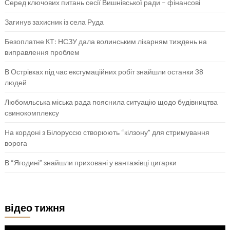
Серед ключових питань сесії Вишнівської ради – фінансові
Загинув захисник із села Руда
Безоплатне КТ: НСЗУ дала волинським лікарням тиждень на
виправлення проблем
В Острівках під час ексгумаційних робіт знайшли останки 38
людей
Любомльська міська рада пояснила ситуацію щодо будівництва
свинокомплексу
На кордоні з Білоруссю створюють “кілзону” для стримування
ворога
В “Ягодині” знайшли приховані у вантажівці цигарки
відео тижня