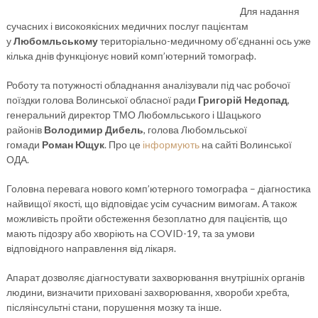
Для надання
сучасних і високоякісних медичних послуг пацієнтам
у
Любомльському
територіально-медичному об’єднанні ось уже
кілька днів функціонує новий комп’ютерний томограф.
Роботу та потужності обладнання аналізували під час робочої
поїздки голова Волинської обласної ради
Григорій Недопад
,
генеральний директор ТМО Любомльського і Шацького
районів
Володимир Дибель
, голова Любомльської
гомади
Роман Ющук
. Про це
інформують
на сайті Волинської
ОДА.
Головна перевага нового комп’ютерного томографа – діагностика
найвищої якості, що відповідає усім сучасним вимогам. А також
можливість пройти обстеження безоплатно для пацієнтів, що
мають підозру або хворіють на COVID-19, та за умови
відповідного направлення від лікаря.
Апарат дозволяє діагностувати захворювання внутрішніх органів
людини, визначити приховані захворювання, хвороби хребта,
післяінсультні стани, порушення мозку та інше.