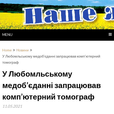
Skip
to
content
MENU
Home
Новини
У Любомльському медоб’єданні запрацював комп’ютерний
томограф
У Любомльському
медоб’єданні запрацював
комп’ютерний томограф
11.05.2021