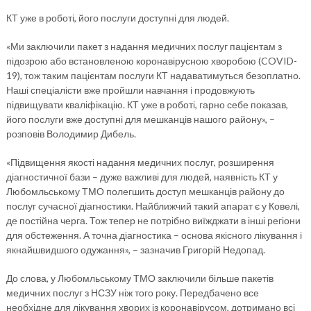
КТ уже в роботі, його послуги доступні для людей.
«Ми заключили пакет з надання медичних послуг пацієнтам з
підозрою або встановленою коронавірусною хворобою (COVID-
19), тож таким пацієнтам послуги КТ надаватимуться безоплатно.
Наші спеціалісти вже пройшли навчання і продовжують
підвищувати кваліфікацію. КТ уже в роботі, гарно себе показав,
його послуги вже доступні для мешканців нашого району», –
розповів Володимир Дибель.
«Підвищення якості надання медичних послуг, розширення
діагностичної бази – дуже важливі для людей, наявність КТ у
Любомльському ТМО полегшить доступ мешканців району до
послуг сучасної діагностики. Найближчий такий апарат є у Ковелі,
де постійна черга. Тож тепер не потрібно виїжджати в інші регіони
для обстеження. А точна діагностика – основа якісного лікування і
якнайшвидшого одужання», – зазначив Григорій Недопад.
До слова, у Любомльському ТМО заключили більше пакетів
медичних послуг з НСЗУ ніж того року. Передбачено все
необхідне для лікування хворих із коронавірусом, дотримано всі