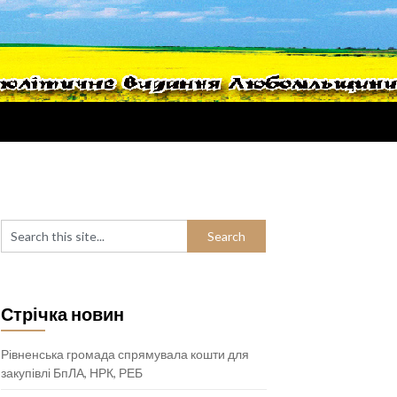
Стрічка новин
Рівненська громада спрямувала кошти для
закупівлі БпЛА, НРК, РЕБ