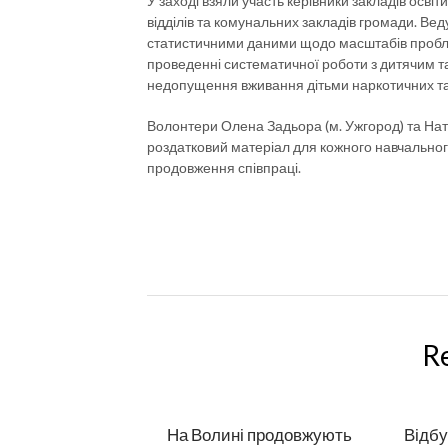
У заході взяли участь керівники закладів освіт
відділів та комунальних закладів громади. Ве
статистичними даними щодо масштабів проблем
проведенні систематичної роботи з дитячим 
недопущення вживання дітьми наркотичних та
Волонтери Олена Задьора (м. Ужгород) та На
роздатковий матеріал для кожного навчальног
продовження співпраці.
R
На Волині продовжують
Відбу