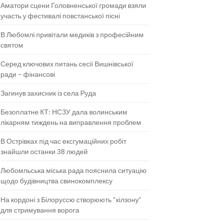
Аматори сцени Головненської громади взяли
участь у фестивалі повстанської пісні
В Любомлі привітали медиків з професійним
святом
Серед ключових питань сесії Вишнівської
ради – фінансові
Загинув захисник із села Руда
Безоплатне КТ: НСЗУ дала волинським
лікарням тиждень на виправлення проблем
В Острівках під час ексгумаційних робіт
знайшли останки 38 людей
Любомльська міська рада пояснила ситуацію
щодо будівництва свинокомплексу
На кордоні з Білоруссю створюють “кілзону”
для стримування ворога