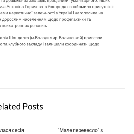
и та дошкільних закладів, працівники гуманітарного, інших
дуча Антоніна Горячева з Ужгорода ознайомила присутніх із
и наркотичної залежності в Україні і наголосила на
та дорослим населенням щодо профілактики та
 психотропних речовин.
талія Шандалко (м.Володимир-Волинський) привезли
о та клубного закладу і залишили координати щодо
elated Posts
лася сесія
“Мале перевесло” з