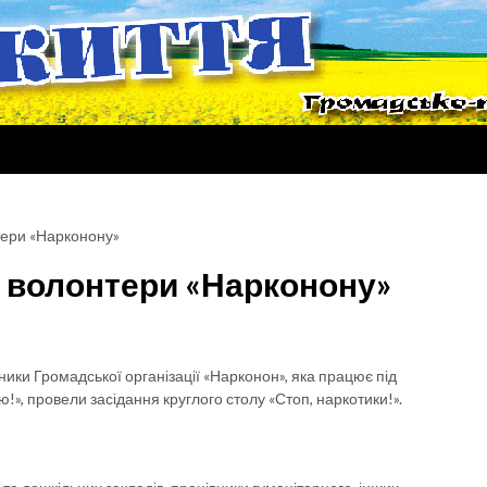
тери «Нарконону»
 волонтери «Нарконону»
вники Громадської організації «Нарконон», яка працює під
!», провели засідання круглого столу «Стоп, наркотики!».