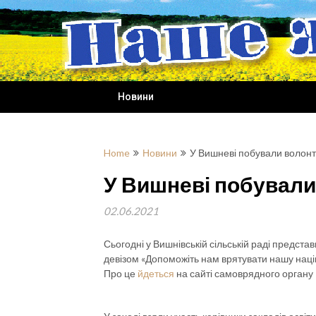
Skip
to
content
Новини
Home
Новини
У Вишневі побували волон
У Вишневі побували
02.06.2021
Сьогодні у Вишнівській сільській раді предста
девізом «Допоможіть нам врятувати нашу націю
Про це
йдеться
на сайті самоврядного органу