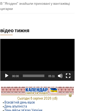
В “Ягодині” знайшли приховані у вантажівці
цигарки
відео тижня
Відеопрогравач
00:00
05:11