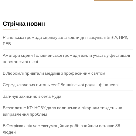
Стрічка новин
Рівненська громада спрямувала кошти для закупівлі БпЛА, НРК,
РЕБ
Аматори сцени Головненської громади взяли участь у фестивалі
повстанської пісні
В Любомлі привітали медиків з професійним святом
Серед ключових питань сесії Вишнівської ради – фінансові
Загинув захисник із села Руда
Безоплатне КТ: НСЗУ дала волинським лікарням тиждень на
виправлення проблем
В Острівках під час ексгумаційних робіт знайшли останки 38
людей