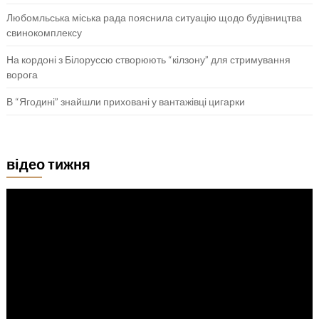
Любомльська міська рада пояснила ситуацію щодо будівництва
свинокомплексу
На кордоні з Білоруссю створюють “кілзону” для стримування
ворога
В “Ягодині” знайшли приховані у вантажівці цигарки
відео тижня
Відеопрогравач