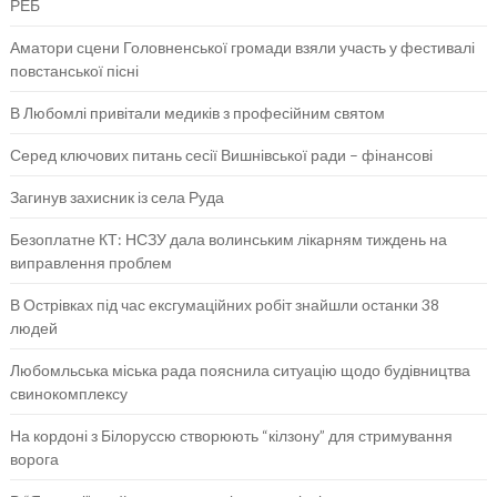
РЕБ
Аматори сцени Головненської громади взяли участь у фестивалі
повстанської пісні
В Любомлі привітали медиків з професійним святом
Серед ключових питань сесії Вишнівської ради – фінансові
Загинув захисник із села Руда
Безоплатне КТ: НСЗУ дала волинським лікарням тиждень на
виправлення проблем
В Острівках під час ексгумаційних робіт знайшли останки 38
людей
Любомльська міська рада пояснила ситуацію щодо будівництва
свинокомплексу
На кордоні з Білоруссю створюють “кілзону” для стримування
ворога