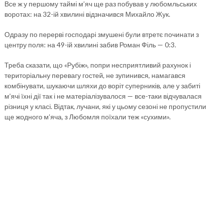
Все ж у першому таймі м’яч ще раз побував у любомльських
воротах: на 32-ій хвилині відзначився Михайло Жук.
Одразу по перерві господарі змушені були втретє починати з
центру поля: на 49-ій хвилині забив Роман Філь — 0:3.
Треба сказати, що «Рубіж», попри несприятливий рахунок і
територіальну перевагу гостей, не зупинився, намагався
комбінувати, шукаючи шляхи до воріт суперників, але у забиті
м’ячі їхні дії так і не матеріалізувалося — все-таки відчувалася
різниця у класі. Відтак, лучани, які у цьому сезоні не пропустили
ще жодного м’яча, з Любомля поїхали теж «сухими».