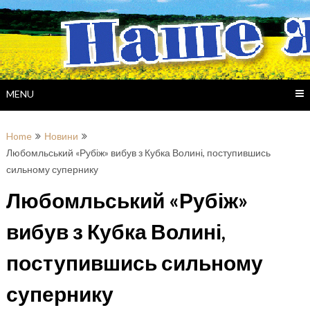
Skip
to
content
MENU
Home
Новини
Любомльський «Рубіж» вибув з Кубка Волині, поступившись
сильному супернику
Любомльський «Рубіж»
вибув з Кубка Волині,
поступившись сильному
супернику