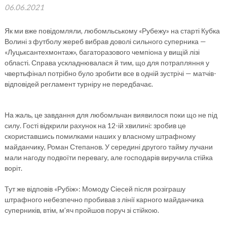
06.06.2021
Як ми вже повідомляли, любомльському «Рубежу» на старті Кубка
Волині з футболу жереб вибрав доволі сильного суперника —
«Луцьксантехмонтаж», багаторазового чемпіона у вищій лізі
області. Справа ускладнювалася й тим, що для потрапляння у
чвертьфінал потрібно було зробити все в одній зустрічі — матчів-
відповідей регламент турніру не передбачає.
На жаль, це завдання для любомльчан виявилося поки що не під
силу. Гості відкрили рахунок на 12-ій хвилині: зробив це
скориставшись помилками наших у власному штрафному
майданчику, Роман Степанов. У середині другого тайму лучани
мали нагоду подвоїти перевагу, але господарів виручила стійка
воріт.
Тут же відповів «Рубіж»: Момоду Сіесей після розіграшу
штрафного небезпечно пробивав з лінії карного майданчика
суперників, втім, м’яч пройшов поруч зі стійкою.