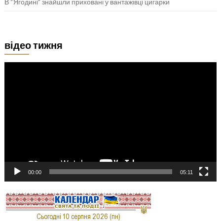
В “Ягодині” знайшли приховані у вантажівці цигарки
відео тижня
Відеопрогравач
00:00
05:11