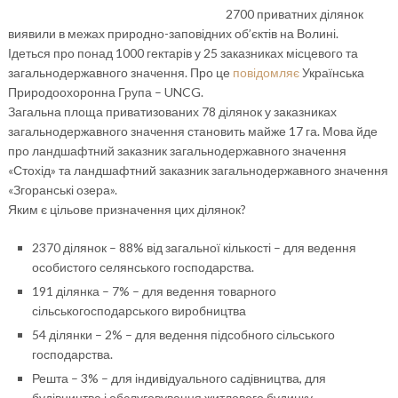
2700 приватних ділянок
виявили в межах природно-заповідних об’єктів на Волині.
Ідеться про понад 1000 гектарів у 25 заказниках місцевого та
загальнодержавного значення. Про це
повідомляє
Українська
Природоохоронна Група – UNCG.
Загальна площа приватизованих 78 ділянок у заказниках
загальнодержавного значення становить майже 17 га. Мова йде
про ландшафтний заказник загальнодержавного значення
«Стохід» та ландшафтний заказник загальнодержавного значення
«Згоранські озера».
Яким є цільове призначення цих ділянок?
2370 ділянок – 88% від загальної кількості – для ведення
особистого селянського господарства.
191 ділянка – 7% – для ведення товарного
сільськогосподарського виробництва
54 ділянки – 2% – для ведення підсобного сільського
господарства.
Решта – 3% – для індивідуального садівництва, для
будівництва і обслуговування житлового будинку,