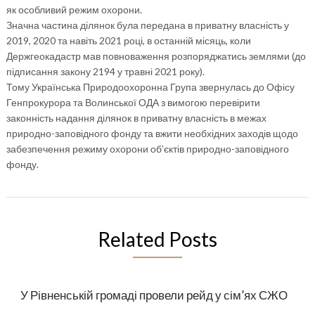
як особливий режим охорони.
Значна частина ділянок була передана в приватну власність у
2019, 2020 та навіть 2021 році, в останній місяць, коли
Держгеокадастр мав повноваження розпоряджатись землями (до
підписання закону 2194 у травні 2021 року).
Тому Українська Природоохоронна Група звернулась до Офісу
Генпрокурора та Волинської ОДА з вимогою перевірити
законність надання ділянок в приватну власність в межах
природно-заповідного фонду та вжити необхідних заходів щодо
забезпечення режиму охорони об’єктів природно-заповідного
фонду.
Related Posts
У Рівненській громаді провели рейд у сім’ях СЖО