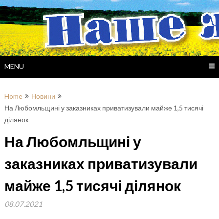
Skip
to
content
MENU
Home
Новини
На Любомльщині у заказниках приватизували майже 1,5 тисячі
ділянок
На Любомльщині у
заказниках приватизували
майже 1,5 тисячі ділянок
08.07.2021