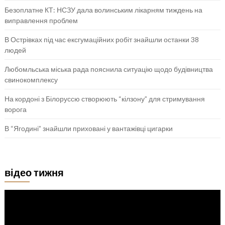
Безоплатне КТ: НСЗУ дала волинським лікарням тиждень на
виправлення проблем
В Острівках під час ексгумаційних робіт знайшли останки 38
людей
Любомльська міська рада пояснила ситуацію щодо будівництва
свинокомплексу
На кордоні з Білоруссю створюють “кілзону” для стримування
ворога
В “Ягодині” знайшли приховані у вантажівці цигарки
відео тижня
Відеопрогравач