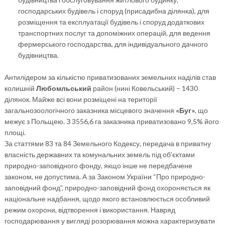
господарських будівель і споруд (присадибна ділянка), для
розміщення та експлуатації будівель і споруд додаткових
транспортних послуг та допоміжних операцій, для ведення
фермерського господарства, для індивідуального дачного
будівництва.
Антилідером за кількістю приватизованих земельних наділів став
колишній
Любомльський
район (нині Ковельський) – 1430
ділянок. Майже всі вони розміщені на території
загальнозоологічного заказника місцевого значення
«Буг»
, що
межує з Польщею. З 3556,6 га заказника приватизовано 9,5% його
площі.
За статтями 83 та 84 Земельного Кодексу, передача в приватну
власність державних та комунальних земель під об’єктами
природно-заповідного фонду, якщо інше не передбачене
законом, не допустима. А за Законом України “Про природно-
заповідний фонд”, природно-заповідний фонд охороняється як
національне надбання, щодо якого встановлюється особливий
режим охорони, відтворення і використання. Навряд
господарювання у вигляді розорювання можна характеризувати