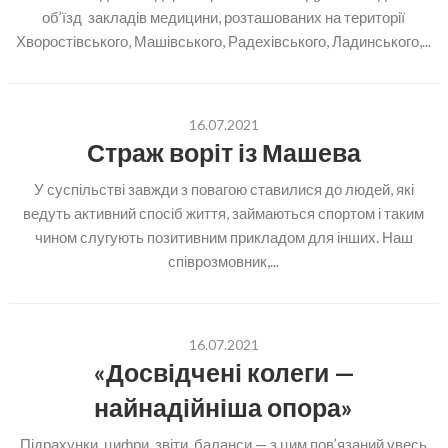
об’їзд закладів медицини, розташованих на території
Хворостівського, Машівського, Радехівського, Ладинського,...
16.07.2021
Страж воріт із Машева
У суспільстві завжди з повагою ставилися до людей, які
ведуть активний спосіб життя, займаються спортом і таким
чином слугують позитивним прикладом для інших. Наш
співрозмовник,...
16.07.2021
«Досвідчені колеги —
найнадійніша опора»
Підрахунки, цифри, звіти, баланси — з цим пов’язаний увесь