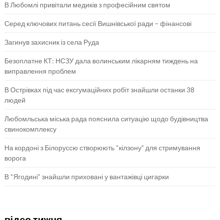
В Любомлі привітали медиків з професійним святом
Серед ключових питань сесії Вишнівської ради – фінансові
Загинув захисник із села Руда
Безоплатне КТ: НСЗУ дала волинським лікарням тиждень на
виправлення проблем
В Острівках під час ексгумаційних робіт знайшли останки 38
людей
Любомльська міська рада пояснила ситуацію щодо будівництва
свинокомплексу
На кордоні з Білоруссю створюють “кілзону” для стримування
ворога
В “Ягодині” знайшли приховані у вантажівці цигарки
відео тижня