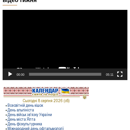
Відеопрогравач
00:00
05:11