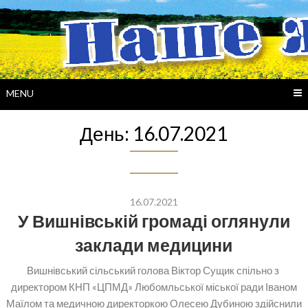
Skip
to
content
MENU
День:
16.07.2021
16.07.2021
У Вишнівській громаді оглянули
заклади медицини
Вишнівський сільський голова Віктор Сущик спільно з
директором КНП «ЦПМД» Любомльської міської ради Іваном
Маїлом та медичною директоркою Олесею Дубиною здійснили