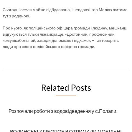
Сьогодні оселя майже відбудована, і невдовзі Ігор Мелюх житиме
тут з родиною.
Про нього, як поліцейського офіцера громади і людину, мешканці
відгукуються тільки якнайкраще. «Достойний, професійний,
комунікабельний, завжди допоможе і підкаже», – так говорять
люди про свого поліцейського офіцера громади.
Related Posts
Розпочали роботи з водовідведення у с.Полапи.
ВОЛИНСЬКІ ХЛІБОРОБИ ОТРИМАЛИ МОБІЛЬНІ