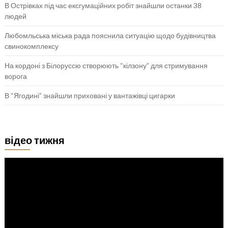
В Острівках під час ексгумаційних робіт знайшли останки 38
людей
Любомльська міська рада пояснила ситуацію щодо будівництва
свинокомплексу
На кордоні з Білоруссю створюють “кілзону” для стримування
ворога
В “Ягодині” знайшли приховані у вантажівці цигарки
відео тижня
Відеопрогравач