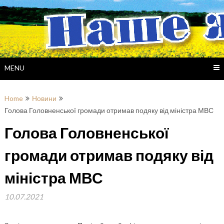
Skip
to
content
MENU
Home
Новини
Голова Головненської громади отримав подяку від міністра МВС
Голова Головненської
громади отримав подяку від
міністра МВС
10.07.2021