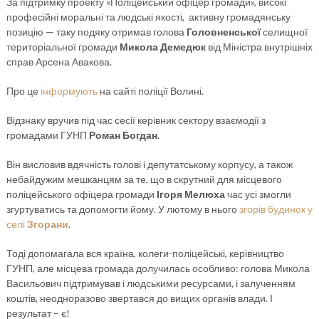
За підтримку проекту «Поліцейський офіцер громади», високі
професійні моральні та людські якості, активну громадянську
позицію — таку подяку отримав голова
Головненської
селищної
територіальної громади
Микола Демедюк
від Міністра внутрішніх
справ Арсена Авакова.
Про це
інформують
на сайті поліції Волині.
Відзнаку вручив під час сесії керівник сектору взаємодії з
громадами ГУНП
Роман Богдан
.
Він висловив вдячність голові і депутатському корпусу, а також
небайдужим мешканцям за те, що в скрутний для місцевого
поліцейського офіцера громади
Ігоря Мелюха
час усі змогли
згуртуватись та допомогти йому. У лютому в нього
згорів будинок у
селі
Згорани
.
Тоді допомагала вся країна, колеги-поліцейські, керівництво
ГУНП, але місцева громада долучилась особливо: голова Микола
Васильович підтримував і людськими ресурсами, і залученням
коштів, неодноразово звертався до вищих органів влади. І
результат – є!