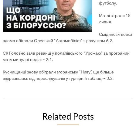
футболу.
Матчі зіграли 18
липня.
Смідинські вовки
вдома обіграли Олеський “Автомобіліст” з рахунком 6:2.
СК Головно взяв реванш у полапівського “Урожаю” за програний
матч минулої неділі – 2:1.
Куснищанці знову обіграли згоранську “Ниву”, ще більше
відірвавшись від переслідувачів у турнірній таблиці – 3:2.
Related Posts