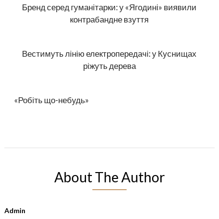
Бренд серед гуманітарки: у «Ягодині» виявили
контрабандне взуття
Вестимуть лінію електропередачі: у Куснищах
ріжуть дерева
«Робіть що-небудь»
About The Author
Admin