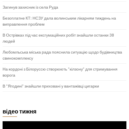
Загинув захисник із села Руда
Безоплатне КТ: НСЗУ дала волинським лікарням тиждень на
виправлення проблем
В Острівках під час ексгумаційних робіт знайшли останки 38
людей
Любомльська міська рада пояснила ситуацію щодо будівництва
свинокомплексу
На кордоні з Білоруссю створюють “кілзону” для стримування
ворога
В “Ягодині” знайшли приховані у вантажівці цигарки
відео тижня
Відеопрогравач