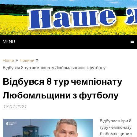
Skip
to
content
MENU
Home
Новини
Відбувся 8 тур чемпіонату Любомльщини з футболу
Відбувся 8 тур чемпіонату
Любомльщини з футболу
18.07.2021
Відбулися ігри 8
туру чемпіонату
Любомльщини з