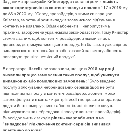
За даними пресслужби
Київстару,
за останні роки
кількість
скарг користувачів на контент-послуги впала:
з 117 в 2018-му
до 63 в 2020-му: “Серед провайдерів, з якими співпрацює
Київстар, за останні роки випадків зловмисного під’єднання
контенту не виявлено. Обман абонентів – неприпустима
практика, заборонена українським законодавством. Тому Київстар
стежить за тим, щоб контент-провайдери, з якими в нас є
договори, дотримувалися цього порядку. Ба більше, в усіх спірних
випадках контент-провайдер зобов’язаний на вимогу абонента
повернути гроші за неякісний продукт”.
В оператора
lifecell
нас запевнили, що ще
в 2018-му році
оновили процес замовлення таких послуг, щоб уникнути
випадкових або помилкових замовлень:
“Було введено
послугу з блокування небрендованих сервісів (щоб не бути
підписаним на послуги контент-провайдера, абонент може
зателефонувати в контакт-центр lifecell і попросити оператора
додати його номер у список абонентів, які ніколи не хочуть
підписуватися на небрендовані послуги контент-провайдерів).
Внаслідок вжитих заходів
рівень скарг абонентів на
“випадкове” підключення контент-сервісів знизився
практично до нуля
“.