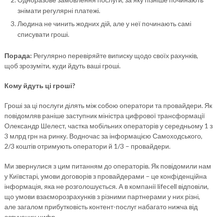
знімати регулярні платежі.
Людина не чинить жодних дій, але у неї починають самі
списувати гроші.
Порада:
Регулярно перевіряйте виписку щодо своїх рахунків,
щоб зрозуміти, куди йдуть ваші гроші.
Кому йдуть ці гроші?
Гроші за ці послуги ділять між собою оператори та провайдери. Як
повідомляв раніше заступник міністра цифрової трансформації
Олександр Шелест, частка мобільних операторів у середньому 1 з
3 млрд грн на ринку. Водночас за інформацією Самоходського,
2/3 коштів отримують оператори й 1/3 – провайдери.
Ми звернулися з цим питанням до операторів. Як повідомили нам
у Київстарі, умови договорів з провайдерами – це конфіденційна
інформація, яка не розголошується. А в компанії lifecell відповіли,
що умови взаєморозрахунків з різними партнерами у них різні,
але загалом прибутковість контент-послуг набагато нижча від
озвучених цифр.