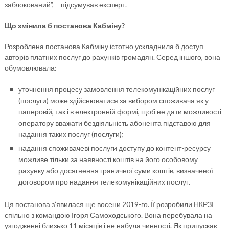
заблокований”, – підсумував експерт.
Що змінила б постанова Кабміну?
Розроблена постанова Кабміну істотно ускладнила б доступ
авторів платних послуг до рахунків громадян. Серед іншого, вона
обумовлювала:
уточнення процесу замовлення телекомунікаційних послуг
(послуги) може здійснюватися за вибором споживача як у
паперовій, так і в електронній формі, щоб не дати можливості
оператору вважати бездіяльність абонента підставою для
надання таких послуг (послуги);
надання споживачеві послуги доступу до контент-ресурсу
можливе тільки за наявності коштів на його особовому
рахунку або досягнення граничної суми коштів, визначеної
договором про надання телекомунікаційних послуг.
Ця постанова з’явилася ще восени 2019-го. Її розробили НКРЗІ
спільно з командою Ігоря Самоходського. Вона перебувала на
узгодженні близько 11 місяців і не набула чинності. Як припускає