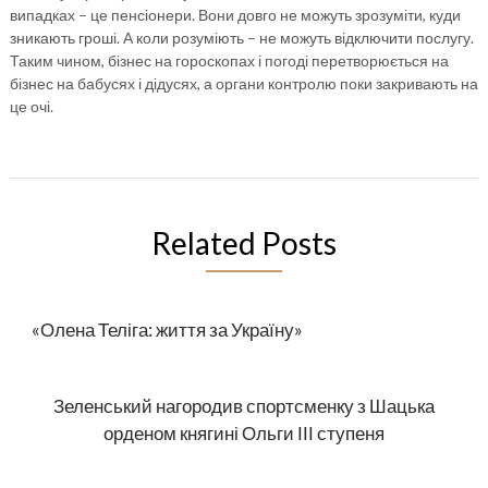
випадках – це пенсіонери. Вони довго не можуть зрозуміти, куди
зникають гроші. А коли розуміють – не можуть відключити послугу.
Таким чином, бізнес на гороскопах і погоді перетворюється на
бізнес на бабусях і дідусях, а органи контролю поки закривають на
це очі.
Related Posts
«Олена Теліга: життя за Україну»
Зеленський нагородив спортсменку з Шацька
орденом княгині Ольги ІІІ ступеня