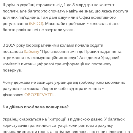
Щорічно українці втрачають від 1 до 3 млрд грн на контент-
послуги, але багато хто спочатку навіть не знає, що якась послуга
для них під’єднана. Такі дані озвучили в Офісі ефективного
регулювання
(BRDO)
. Масштаби проблеми – колосальні, але
багато років на неї не звертали уваги.
З 2019 року бюрократичними колами почала ходити
постанова
Кабміну
“Про внесення змін до Правил надання та
отримання телекомунікаційних послуг”. Але днями Урядовий
комітет із питань цифрової трансформації цю постанову
повернув.
Чому держава не захищає українців від грабежу їхніх мобільних
рахунків і чи можна вберегти себе від втрати коштів –
дізнавався
OBOZREVATEL
.
Чи дійсно проблема поширена?
Українці скаржаться на “хитрощі” з підпискою давно. У багатьох
користувачів траплялися ситуації, коли раптово з рахунку
починали зникати гроші, а потім виявлялося, що вони підписані на