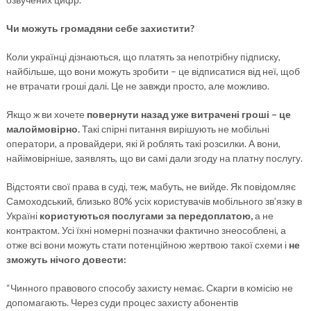
Чи можуть громадяни себе захистити?
Коли українці дізнаються, що платять за непотрібну підписку,
найбільше, що вони можуть зробити – це відписатися від неї, щоб
не втрачати гроші далі. Це не завжди просто, але можливо.
Якщо ж ви хочете
повернути назад уже витрачені гроші – це
малоймовірно.
Такі спірні питання вирішують не мобільні
оператори, а провайдери, які й роблять такі розсилки. А вони,
найімовірніше, заявлять, що ви самі дали згоду на платну послугу.
Відстояти свої права в суді, теж, мабуть, не вийде. Як повідомляє
Самоходський, близько 80% усіх користувачів мобільного зв’язку в
Україні
користуються послугами за передоплатою,
а не
контрактом. Усі їхні номерні позначки фактично знеособлені, а
отже всі вони можуть стати потенційною жертвою такої схеми і
не
зможуть нічого довести:
“Чинного правового способу захисту немає. Скарги в комісію не
допомагають. Через суди процес захисту абонентів