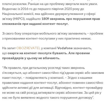
платні розсилки. Раніше на цю проблему звертали мало уваги.
Водночас із 2016-го до першого півріччя 2020 року до
Національної комісії, яка здійснює держрегулювання у сфері
зв’язку (НКРСІ), надійшло
1809 звернень про порушення прав
споживачів при наданні контент-послуг.
Зі свого боку оператори мобільного зв’язку запевняють – проблем
з прихованими контент-послугами у них практично немає.
На запит
OBOZREVATEL
у компанії
Vodafone
зазначають,
що
скарги на контент-послуги бувають. Але провини
провайдерів у цьому не вбачають.
“Як правило, при детальному розгляді таких звернень
з’ясовується, що абонент самостійно під’єднав сервіс або замовив
пакет послуг, – повідомляють у компанії. – Згідно з нашими
правилами надання контент-послуг, абонент повинен самостійно
здійснити активні дії для активації. Відповідно, контент-провайдер
не може на свій розсуд активувати сервіс абонентам. За цей рік у
нас не було виявлено жодного такого порушення договору”.