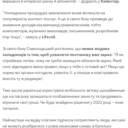
вирішено в інтересах ринку й абонентів”, – додають у
Київстар.
“Ускладнена процедура замовлення може вплинути на
популярність контент-послуг. А це зі свого боку призведе до
зниження доходів насамперед правовласників, тобто
композиторів, музичних виконавців, письменників, розробників
ігор тощо”, – кажуть у
Lifecell.
Зі свого боку Самоходський роз’яснює, що
немає жодних
складнощів із тим, щоб ухвалити постанову вже зараз:
“Я не
сприймаю логіки, чому не треба захищати абонентів зараз. Який
сенс відкладати зміна правил, якщо у тебе є готовий акт? Якщо цю
норму всі органи погодили, ухваліть її, а пізніше в нові правила
внесіть ту ж редакцію”.
Тим часом українські користувачі мобільного зв’язку щонайменше
ще на пів року залишаться позбавленими захисту та продовжать
втрачати свої гроші. Чи буде знайдено рішення у 2022 році – поки
питання.
Найчастіше на вудку платних підписок потрапляють люди, які самі
не можуть розібратися з усіма нюансами схеми, в багатьох