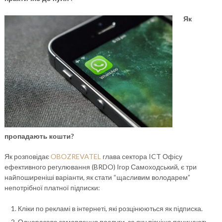
Як
пропадають кошти?
Як розповідає
OBOZREVATEL
глава сектора ICT Офісу
ефективного регулювання (BRDO) Ігор Самоходський, є три
найпоширеніші варіанти, як стати “щасливим володарем”
непотрібної платної підписки:
Кліки по рекламі в інтернеті, які розцінюються як підписка.
Одноразове замовлення послуги, за яку пізніше починають