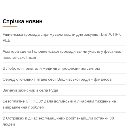
Стрічка новин
Рівненська громада спрямувала кошти для закупівлі БпЛА, НРК,
РЕБ
Аматори сцени Головненської громади взяли участь у фестивалі
повстанської пісні
В Любомлі привітали медиків з професійним святом
Серед ключових питань сесії Вишнівської ради – фінансові
Загинув захисник із села Руда
Безоплатне КТ: НСЗУ дала волинським лікарням тиждень на
виправлення проблем
В Острівках під час ексгумаційних робіт знайшли останки 38
людей