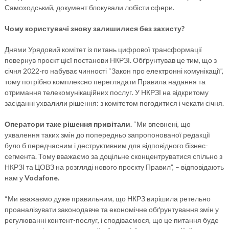
Самоходський, документ блокували лобісти сфери.
Чому користувачі знову залишилися без захисту?
Днями Урядовий комітет із питань цифрової трансформації
повернув проєкт цієї постанови НКРЗІ. Обґрунтував це тим, що з
січня 2022-го набуває чинності “Закон про електронні комунікації”,
тому потрібно комплексно переглядати Правила надання та
отримання телекомунікаційних послуг. У НКРЗІ на відкритому
засіданні ухвалили рішення: з комітетом погодитися і чекати січня.
Оператори таке рішення привітали.
“Ми впевнені, що
ухвалення таких змін до попередньо запропонованої редакції
було б передчасним і деструктивним для відповідного бізнес-
сегмента. Тому вважаємо за доцільне сконцентруватися спільно з
НКРЗІ та ЦОВЗ на розгляді нового проєкту Правил”, – відповідають
нам у
Vodafone.
“Ми вважаємо дуже правильним, що НКРЗ вирішила ретельно
проаналізувати законодавче та економічне обґрунтування змін у
регулюванні контент-послуг, і сподіваємося, що це питання буде