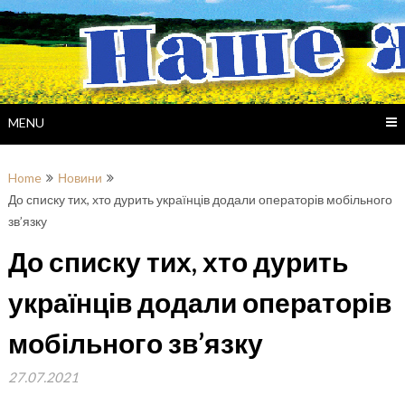
Skip
to
content
MENU
Home
Новини
До списку тих, хто дурить українців додали операторів мобільного
зв’язку
До списку тих, хто дурить
українців додали операторів
мобільного зв’язку
27.07.2021