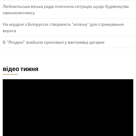
Любомльська міська рада пояснила ситуацію щодо будівництва
свинокомплексу
На кордоні з Білоруссю створюють “кілзону” для стримування
ворога
В “Ягодині” знайшли приховані у вантажівці цигарки
відео тижня
Відеопрогравач