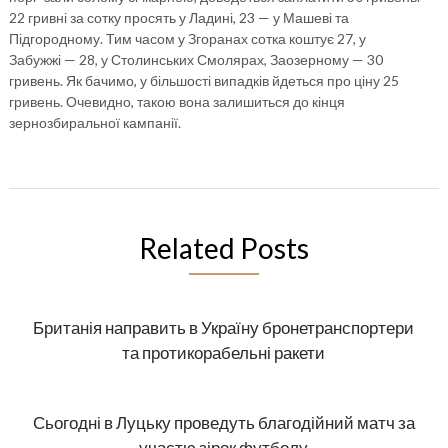
22 гривні за сотку просять у Ладині, 23 — у Машеві та
Підгородному. Тим часом у Згоранах сотка коштує 27, у
Забужжі — 28, у Столинських Смолярах, Заозерному — 30
гривень. Як бачимо, у більшості випадків йдеться про ціну 25
гривень. Очевидно, такою вона залишиться до кінця
зернозбиральної кампанії.
Related Posts
Британія направить в Україну бронетранспортери
та протикорабельні ракети
Сьогодні в Луцьку проведуть благодійний матч за
участю зірок футболу