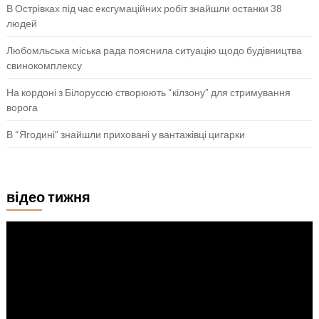
В Острівках під час ексгумаційних робіт знайшли останки 38
людей
Любомльська міська рада пояснила ситуацію щодо будівництва
свинокомплексу
На кордоні з Білоруссю створюють “кілзону” для стримування
ворога
В “Ягодині” знайшли приховані у вантажівці цигарки
відео тижня
Відеопрогравач