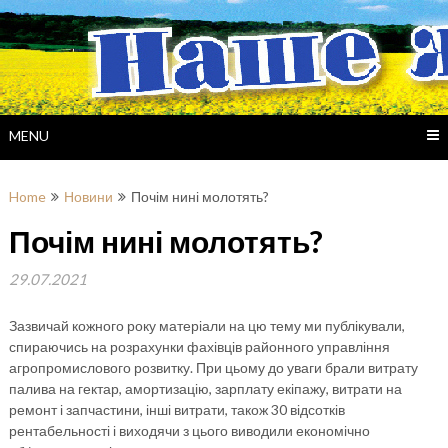
Skip
to
content
MENU
Home
Новини
Почім нині молотять?
Почім нині молотять?
29.07.2021
Зазвичай кожного року матеріали на цю тему ми публікували,
спираючись на розрахунки фахівців районного управління
агропромислового розвитку. При цьому до уваги брали витрату
палива на гектар, амортизацію, зарплату екіпажу, витрати на
ремонт і запчастини, інші витрати, також 30 відсотків
рентабельності і виходячи з цього виводили економічно