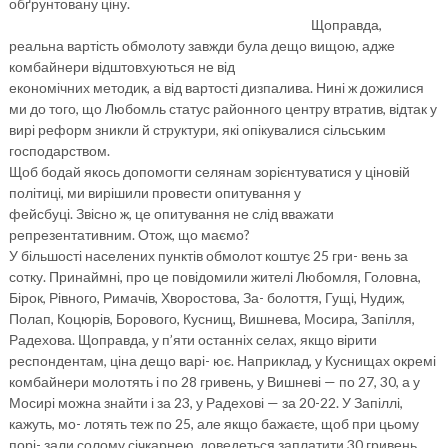
обґрунтовану ціну.
Щоправда,
реальна вартість обмолоту завжди була дещо вищою, адже
комбайнери відштовхуються не від
економічних методик, а від вартості дизпалива. Нині ж дожилися
ми до того, що Любомль статус районного центру втратив, відтак у
вирі реформ зникли й структури, які опікувалися сільським
господарством.
Щоб бодай якось допомогти селянам зорієнтуватися у ціновій
політиці, ми вирішили провести опитування у
фейсбуці. Звісно ж, це опитування не слід вважати
репрезентативним. Отож, що маємо?
У більшості населених пунктів обмолот коштує 25 гри- вень за
сотку. Принаймні, про це повідомили жителі Любомля, Головна,
Бірок, Рівного, Римачів, Хворостова, За- болоття, Гущі, Нудиж,
Полап, Коцюрів, Борового, Куснищ, Вишнева, Мосира, Запілля,
Радехова. Щоправда, у п’яти останніх селах, якщо вірити
респондентам, ціна дещо варі- ює. Наприклад, у Куснищах окремі
комбайнери молотять і по 28 гривень, у Вишневі — по 27, 30, а у
Мосирі можна знайти і за 23, у Радехові — за 20-22. У Запіллі,
кажуть, мо- лотять теж по 25, але якщо бажаєте, щоб при цьому
порі- зали солому січкарнею, доведеться заплатити 30 гривень.