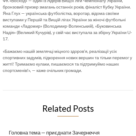
ФК «Восход» — один із лідерів Вищої ліги Чемпіонату України,
бронзовий призер змагань останніх років, фіналіст Кубку України.
Яна Глух — українська футболістка, воротар, відома своїми
виступами у Першій та Вищій лігах України за жіночі футбольні
команди «Ладомир» (Володимир-Волинський), «Буковинська
Надія» (Великий Кучурів), у свій час виступала за збірну України U-
17.
«Бажаємо нашій землячці міцного здоров’я, реалізації усіх
спортивних задумів, підкорення нових вершин та тільки перемог у
житті! Тримаємо кулаки, пишаємося та підтримуймо наших
спортсменів!», — каже очільник громади.
Related Posts
Головна тема — приєднати Зачернеччя