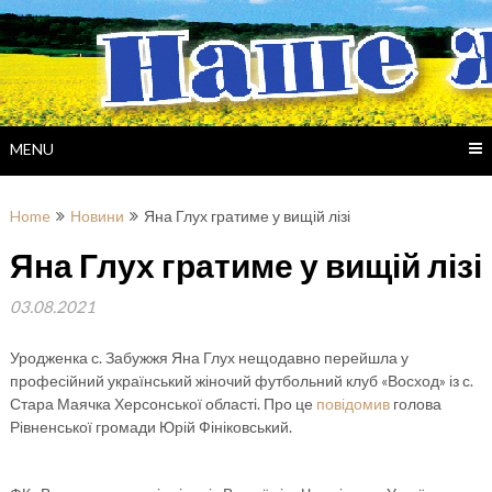
Skip
to
content
MENU
Home
Новини
Яна Глух гратиме у вищій лізі
Яна Глух гратиме у вищій лізі
03.08.2021
Уродженка с. Забужжя Яна Глух нещодавно перейшла у
професійний український жіночий футбольний клуб «Восход» із с.
Стара Маячка Херсонської області. Про це
повідомив
голова
Рівненської громади Юрій Фініковський.