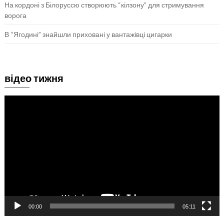
На кордоні з Білоруссю створюють “кілзону” для стримування
ворога
В “Ягодині” знайшли приховані у вантажівці цигарки
відео тижня
Відеопрогравач
00:00
05:11