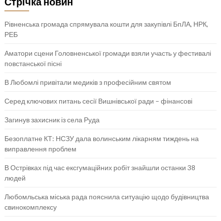
Стрічка новин
Рівненська громада спрямувала кошти для закупівлі БпЛА, НРК,
РЕБ
Аматори сцени Головненської громади взяли участь у фестивалі
повстанської пісні
В Любомлі привітали медиків з професійним святом
Серед ключових питань сесії Вишнівської ради – фінансові
Загинув захисник із села Руда
Безоплатне КТ: НСЗУ дала волинським лікарням тиждень на
виправлення проблем
В Острівках під час ексгумаційних робіт знайшли останки 38
людей
Любомльська міська рада пояснила ситуацію щодо будівництва
свинокомплексу