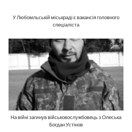
У Любомльській міськраді є вакансія головного
спеціаліста
На війні загинув військовослужбовець з Олеська
Богдан Устінов