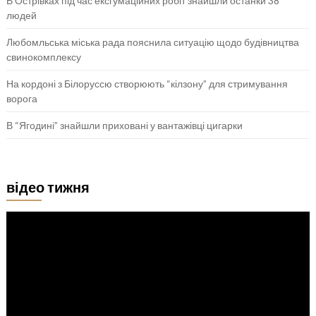
В Острівках під час ексгумаційних робіт знайшли останки 38
людей
Любомльська міська рада пояснила ситуацію щодо будівництва
свинокомплексу
На кордоні з Білоруссю створюють “кілзону” для стримування
ворога
В “Ягодині” знайшли приховані у вантажівці цигарки
відео тижня
Відеопрогравач