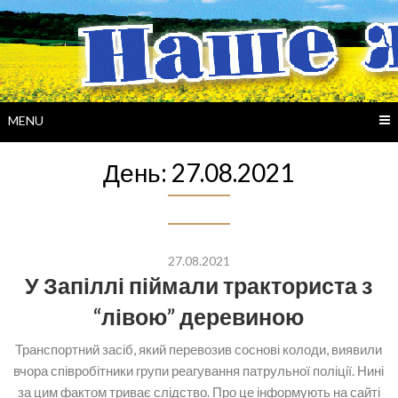
Skip
to
content
MENU
День:
27.08.2021
27.08.2021
У Запіллі піймали тракториста з
“лівою” деревиною
Транспортний засіб, який перевозив соснові колоди, виявили
вчора співробітники групи реагування патрульної поліції. Нині
за цим фактом триває слідство. Про це інформують на сайті