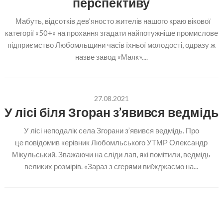
перспективу
Мабуть, відсотків дев’яносто жителів нашого краю вікової
категорії «50+» на прохання згадати найпотужніше промислове
підприємство Любомльщини часів їхньої молодості, одразу ж
назве завод «Маяк»....
27.08.2021
У лісі біля Згоран з’явився ведмідь
У лісі неподалік села Згорани з’явився ведмідь. Про
це повідомив керівник Любомльського УТМР Олександр
Мікульський. Зважаючи на сліди лап, які помітили, ведмідь
великих розмірів. «Зараз з єгерями виїжджаємо на...