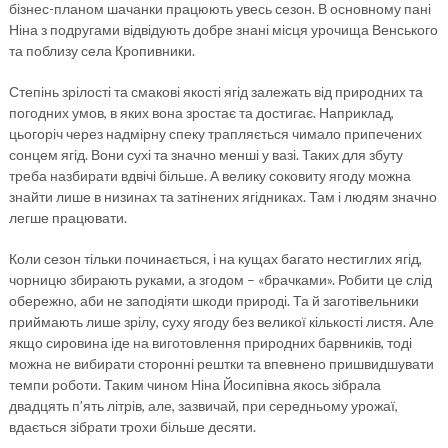
бізнес-планом шачанки працюють увесь сезон. В основному пані
Ніна з подругами відвідують добре знані місця урочища Венського
та поблизу села Кропивники.
Степінь зрілості та смакові якості ягід залежать від природних та
погодних умов, в яких вона зростає та достигає. Наприклад,
цьогоріч через надмірну спеку трапляється чимало припечених
сонцем ягід. Вони сухі та значно менші у вазі. Таких для збуту
треба назбирати вдвічі більше. А велику соковиту ягоду можна
знайти лише в низинах та затінених ягідниках. Там і людям значно
легше працювати.
Коли сезон тільки починається, і на кущах багато нестиглих ягід,
чорницю збирають руками, а згодом – «брачками». Робити це слід
обережно, аби не заподіяти шкоди природі. Та й заготівельники
приймають лише зрілу, суху ягоду без великої кількості листя. Але
якщо сировина іде на виготовлення природних барвників, тоді
можна не вибирати сторонні рештки та впевнено пришвидшувати
темпи роботи. Таким чином Ніна Йосипівна якось зібрала
двадцять п’ять літрів, але, зазвичай, при середньому урожаї,
вдається зібрати трохи більше десяти.