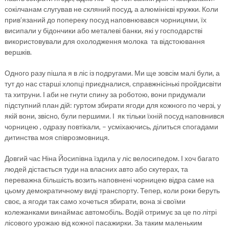
сокілчанам слугував не скляний посуд, а алюмінієві кружки. Коли
прив’язаний до попереку посуд наповнювався чорницями, їх
висипали у бідончики або металеві банки, які у господарстві
використовували для охолодження молока та відстоювання
вершків.
Одного разу пішла я в ліс із подругами. Ми ще зовсім малі були, а
тут до нас старші хлопці приєдналися, справжнісінькі пройдисвіти
та хитруни. І аби не гнути спину за роботою, вони придумали
підступний план дій: гуртом збирати ягоди для кожного по черзі, у
якій вони, звісно, були першими. І як тільки їхній посуд наповнився
чорницею , одразу повтікали, – усміхаючись, ділиться спогадами
дитинства моя співрозмовниця.
Довгий час Ніна Йосипівна їздила у ліс велосипедом. І хоч багато
людей дістається туди на власних авто або скутерах, та
переважна більшість возить наповнені чорницею відра саме на
цьому демократичному виді транспорту. Тепер, коли роки беруть
своє, а ягоди так само хочеться збирати, вона зі своїми
колежанками винаймає автомобіль. Водій отримує за це по літрі
лісового урожаю від кожної пасажирки. За таким маленьким