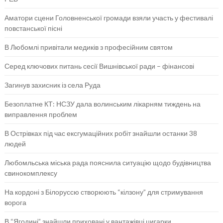
Аматори сцени Головненської громади взяли участь у фестивалі
повстанської пісні
В Любомлі привітали медиків з професійним святом
Серед ключових питань сесії Вишнівської ради – фінансові
Загинув захисник із села Руда
Безоплатне КТ: НСЗУ дала волинським лікарням тиждень на
виправлення проблем
В Острівках під час ексгумаційних робіт знайшли останки 38
людей
Любомльська міська рада пояснила ситуацію щодо будівництва
свинокомплексу
На кордоні з Білоруссю створюють “кілзону” для стримування
ворога
В “Ягодині” знайшли приховані у вантажівці цигарки