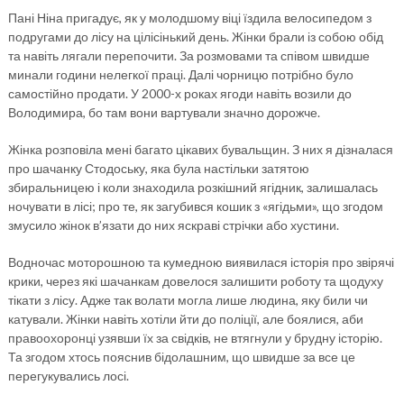
Пані Ніна пригадує, як у молодшому віці їздила велосипедом з
подругами до лісу на цілісінький день. Жінки брали із собою обід
та навіть лягали перепочити. За розмовами та співом швидше
минали години нелегкої праці. Далі чорницю потрібно було
самостійно продати. У 2000-х роках ягоди навіть возили до
Володимира, бо там вони вартували значно дорожче.
Жінка розповіла мені багато цікавих бувальщин. З них я дізналася
про шачанку Стодоську, яка була настільки затятою
збиральницею і коли знаходила розкішний ягідник, залишалась
ночувати в лісі; про те, як загубився кошик з «ягідьми», що згодом
змусило жінок в’язати до них яскраві стрічки або хустини.
Водночас моторошною та кумедною виявилася історія про звірячі
крики, через які шачанкам довелося залишити роботу та щодуху
тікати з лісу. Адже так волати могла лише людина, яку били чи
катували. Жінки навіть хотіли йти до поліції, але боялися, аби
правоохоронці узявши їх за свідків, не втягнули у брудну історію.
Та згодом хтось пояснив бідолашним, що швидше за все це
перегукувались лосі.