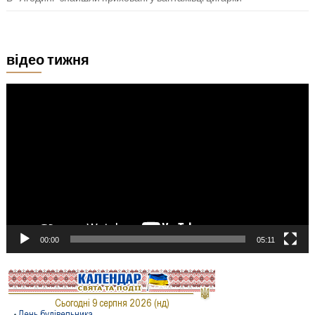
відео тижня
Відеопрогравач
00:00
05:11