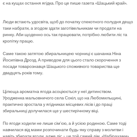
є на кущах остання ягідка. Про це пише газета «Шацький край».
Люди встають удосвіта, щоб до початку спекотного полудня дещо
таки набрати, а згодом здати заготівельникам чи продати на
ринку. Аби щоденно ось так працювати, потрібно любити ліс та
кропітку працю.
Саме такою затятою збиральницею чорниці є шачанка Ніна
Йосипівна Дрозд. А приводом для цього стало скорочення з
посади товарознавця Шацького споживчого товариства ще
двадцять років тому.
Цілюща ароматна ягода асоціюється у неї дитинством.
Уродженка мальовничого села Сокіл, що на Любомильщині,
практично зростала у ягідниках місцевих лісів і до праці
збиральниці долучилася ще у шестирічному віці.
По ягоди ходили не лише сім’єю, а й усією родиною. Саме тоді
навчилася від мами розпочинати будь-яку справу з молитви і
навіть збирати ягоди, адже ліс – це той самий дім. «Набірахами»