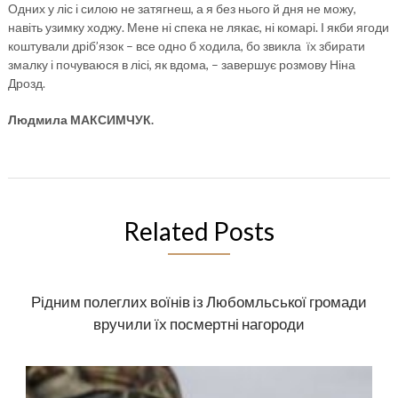
Одних у ліс і силою не затягнеш, а я без нього й дня не можу,
навіть узимку ходжу. Мене ні спека не лякає, ні комарі. І якби ягоди
коштували дріб’язок – все одно б ходила, бо звикла їх збирати
змалку і почуваюся в лісі, як вдома, – завершує розмову Ніна
Дрозд.
Людмила МАКСИМЧУК.
Related Posts
Рідним полеглих воїнів із Любомльської громади
вручили їх посмертні нагороди