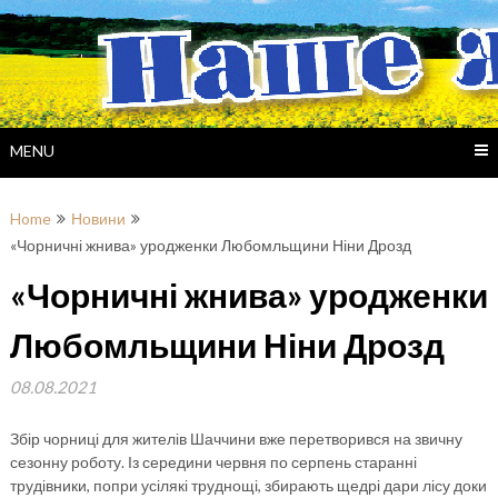
Skip
to
content
MENU
Home
Новини
«Чорничні жнива» уродженки Любомльщини Ніни Дрозд
«Чорничні жнива» уродженки
Любомльщини Ніни Дрозд
08.08.2021
Збір чорниці для жителів Шаччини вже перетворився на звичну
сезонну роботу. Із середини червня по серпень старанні
трудівники, попри усілякі труднощі, збирають щедрі дари лісу доки