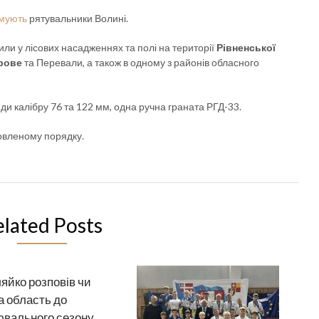
мують
рятувальники Волині.
и у лісових насадженнях та полі на території
Рівненської
рове
та Перевали, а також в одному з районів обласного
ди калібру 76 та 122 мм, одна ручна граната РГД-33.
овленому порядку.
elated Posts
яйко розповів чи
а область до
вального сезону