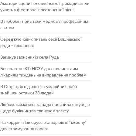
Аматори сцени Головненської громади взяли
участь у фестивалі повстанської пісні
В Любомлі привітали медиків з професійним
святом
Серед ключових питань сесії Вишнівської
ради – фінансові
Загинув захисник із села Руда
Безоплатне КТ: НСЗУ дала волинським
лікарням тиждень на виправлення проблем
В Острівках під час ексгумаційних робіт
знайшли останки 38 людей
Любомльська міська рада пояснила ситуацію
щодо будівництва свинокомплексу
На кордоні з Білоруссю створюють “кілзону”
для стримування ворога