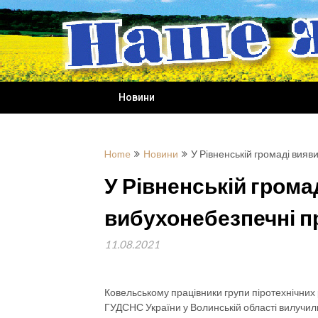
Skip
to
content
Новини
Home
Новини
У Рівненській громаді вияв
У Рівненській грома
вибухонебезпечні п
11.08.2021
Ковельському працівники групи піротехнічних
ГУДСНС України у Волинській області вилучили