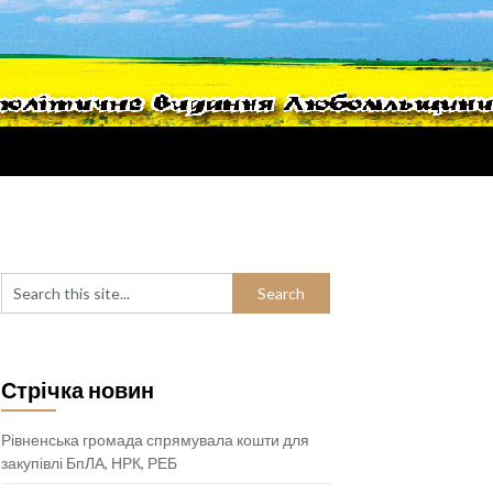
Стрічка новин
Рівненська громада спрямувала кошти для
закупівлі БпЛА, НРК, РЕБ