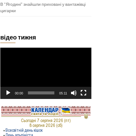
В “Ягодині” знайшли приховані у вантажівці
цигарки
відео тижня
Відеопрогравач
00:00
05:11