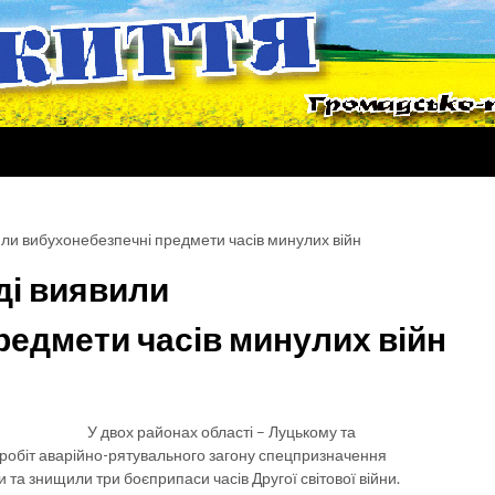
или вибухонебезпечні предмети часів минулих війн
ді виявили
редмети часів минулих війн
У двох районах області – Луцькому та
 робіт аварійно-рятувального загону спецпризначення
 та знищили три боєприпаси часів Другої світової війни.