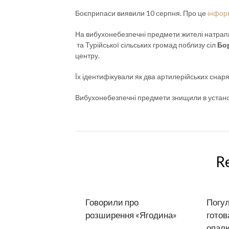
Боєприпаси виявили 10 серпня. Про це
інфор
На вибухонебезпечні предмети жителі натрапил
та Турійської сільських громад поблизу сіл
Бо
центру.
Їх ідентифікували як два артилерійських снаря
Вибухонебезпечні предмети знищили в устан
R
Говорили про
Погул
розширення «Ягодина»
готов
опалю