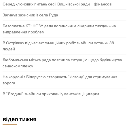
Серед ключових питань сесії Вишнівської ради – фінансові
Загинув захисник із села Руда
Безоплатне КТ: НСЗУ дала волинським лікарням тиждень на
виправлення проблем
В Острівках під час ексгумаційних робіт знайшли останки 38
людей
Любомльська міська рада пояснила ситуацію щодо будівництва
свинокомплексу
На кордоні з Білоруссю створюють “кілзону” для стримування
ворога
В “Ягодині” знайшли приховані у вантажівці цигарки
відео тижня