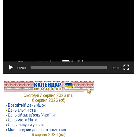
Відеопрогравач
00:00
05:11