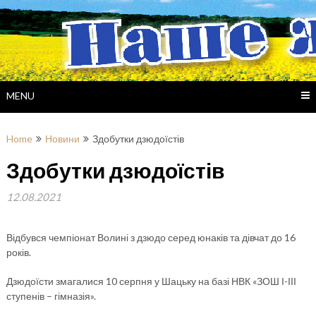
Skip
to
content
MENU
Home
Новини
Здобутки дзюдоїстів
Здобутки дзюдоїстів
12.08.2021
Відбувся чемпіонат Волині з дзюдо серед юнаків та дівчат до 16
років.
Дзюдоїсти змагалися 10 серпня у Шацьку на базі НВК «ЗОШ І-ІІІ
ступенів – гімназія».