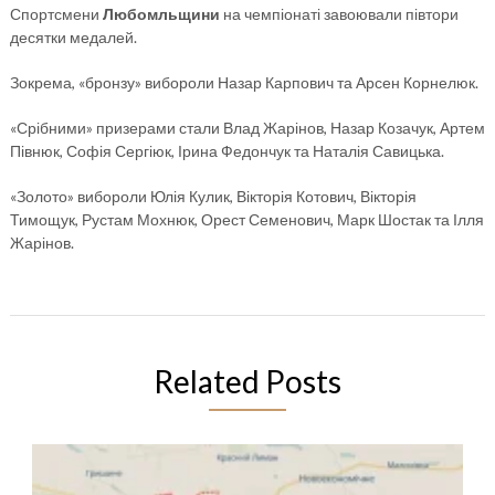
Спортсмени
Любомльщини
на чемпіонаті завоювали півтори
десятки медалей.
Зокрема, «бронзу» вибороли Назар Карпович та Арсен Корнелюк.
«Срібними» призерами стали Влад Жарінов, Назар Козачук, Артем
Півнюк, Софія Сергіюк, Ірина Федончук та Наталія Савицька.
«Золото» вибороли Юлія Кулик, Вікторія Котович, Вікторія
Тимощук, Рустам Мохнюк, Орест Семенович, Марк Шостак та Ілля
Жарінов.
Related Posts