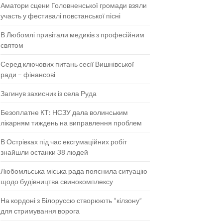
Аматори сцени Головненської громади взяли
участь у фестивалі повстанської пісні
В Любомлі привітали медиків з професійним
святом
Серед ключових питань сесії Вишнівської
ради – фінансові
Загинув захисник із села Руда
Безоплатне КТ: НСЗУ дала волинським
лікарням тиждень на виправлення проблем
В Острівках під час ексгумаційних робіт
знайшли останки 38 людей
Любомльська міська рада пояснила ситуацію
щодо будівництва свинокомплексу
На кордоні з Білоруссю створюють “кілзону”
для стримування ворога