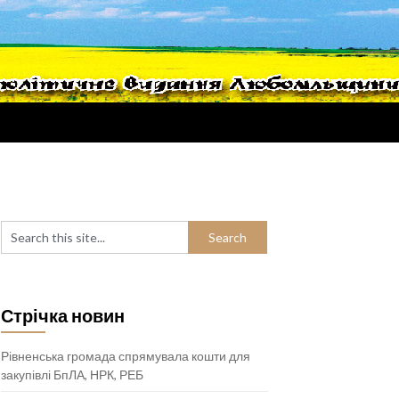
Стрічка новин
Рівненська громада спрямувала кошти для
закупівлі БпЛА, НРК, РЕБ