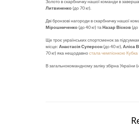
Золото в скарбничку нашої команди в заверш
Литвиненко
(до 70 кг).
Дві бронзові нагороди в скарбничку нашої к
Мірошниченко
(до 40 кг) та
Назар Вісков
(до 
Ще троє українських спортсменок за підсумкам
місце:
Анастасія Суперсон
(до 40 кг),
Аліса 
70 кг) яка нещодавно
стала чемпіонкою Кубка
В загальнокомандному заліку збірна України (
R