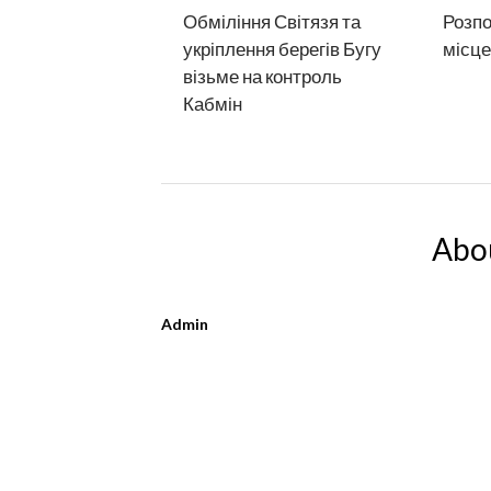
Обміління Світязя та
Розпо
укріплення берегів Бугу
місце
візьме на контроль
Кабмін
Abo
Admin