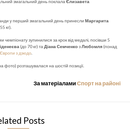
альний змагальний день поклала
Єлизавета
оманди у перший змагальний день принесли
Маргарита
55 кг).
и чемпіонату зупинилися за крок від медалі, посівши 5
Віденеєва
(до 70 кг) та
Діана Семченко
з
Любомля
(понад
 Європи з дзюдо
.
на фото) розташувалася на шостій позиції.
За матеріалами
Спорт на районі
elated Posts