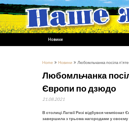
Skip
to
content
Новини
Home
Новини
Любомльчанка посіла п’яте
Любомльчанка посіла
Європи по дзюдо
21.08.2021
В столиці Латвії Ризі відбувся чемпіонат Є
завершила з трьома нагородами у своєму 