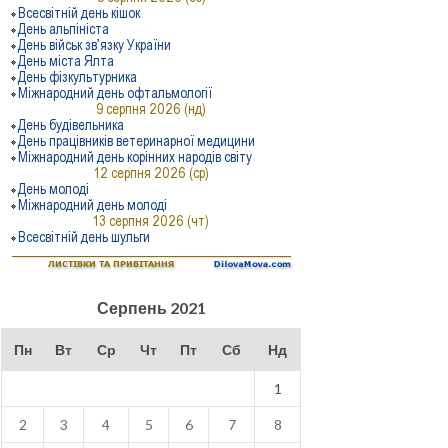
Серпень 2021
Пн
Вт
Ср
Чт
Пт
Сб
Нд
1
2
3
4
5
6
7
8