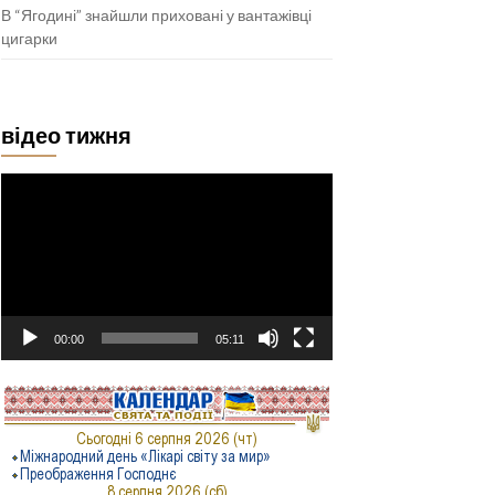
В “Ягодині” знайшли приховані у вантажівці
цигарки
відео тижня
Відеопрогравач
00:00
05:11