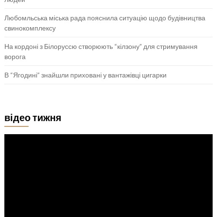
Любомльська міська рада пояснила ситуацію щодо будівництва
свинокомплексу
На кордоні з Білоруссю створюють “кілзону” для стримування
ворога
В “Ягодині” знайшли приховані у вантажівці цигарки
відео тижня
Відеопрогравач