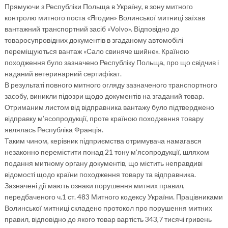
Прямуючи з Республіки Польща в Україну, в зону митного
контролю митного поста «Ягодин» Волинської митниці заїхав
вантажний транспортний засіб «Volvo». Відповідно до
товаросупровідних документів в згаданому автомобілі
переміщуються вантаж «Сало свиняче шийне». Країною
походження було зазначено Республіку Польща, про що свідчив і
наданий ветеринарний сертифікат.
В результаті повного митного огляду зазначеного транспортного
засобу, виникли підозри щодо документів на згаданий товар.
Отриманим листом від відправника вантажу було підтверджено
відправку м’ясопродукції, проте країною походження товару
являлась Республіка Франція.
Таким чином, керівник підприємства отримувача намагався
незаконно перемістити понад 21 тону м’ясопродукції, шляхом
подання митному органу документів, що містить неправдиві
відомості щодо країни походження товару та відправника.
Зазначені дії мають ознаки порушення митних правил,
передбаченого ч.1 ст. 483 Митного кодексу України. Працівниками
Волинської митниці складено протокол про порушення митних
правил, відповідно до якого товар вартість 343,7 тисячі гривень