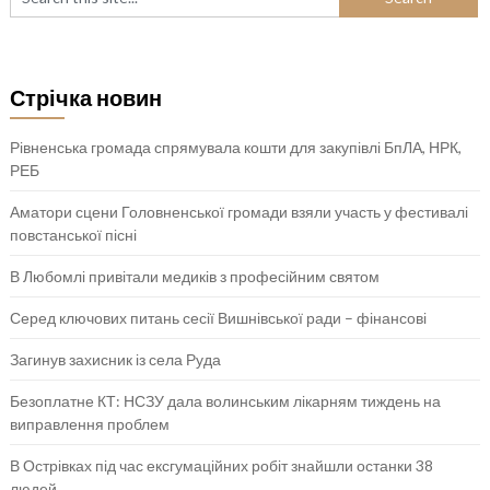
Стрічка новин
Рівненська громада спрямувала кошти для закупівлі БпЛА, НРК,
РЕБ
Аматори сцени Головненської громади взяли участь у фестивалі
повстанської пісні
В Любомлі привітали медиків з професійним святом
Серед ключових питань сесії Вишнівської ради – фінансові
Загинув захисник із села Руда
Безоплатне КТ: НСЗУ дала волинським лікарням тиждень на
виправлення проблем
В Острівках під час ексгумаційних робіт знайшли останки 38
людей