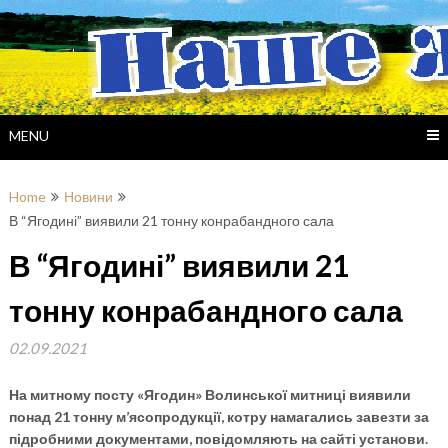
Skip
to
content
MENU
Home
Новини
В “Ягодині” виявили 21 тонну конрабандного сала
В “Ягодині” виявили 21
тонну конрабандного сала
02.09.2021
На митному посту «Ягодин» Волинської митниці виявили
понад 21 тонну м’ясопродукції, котру намагались завезти за
підробними документами, повідомляють на сайті установи.