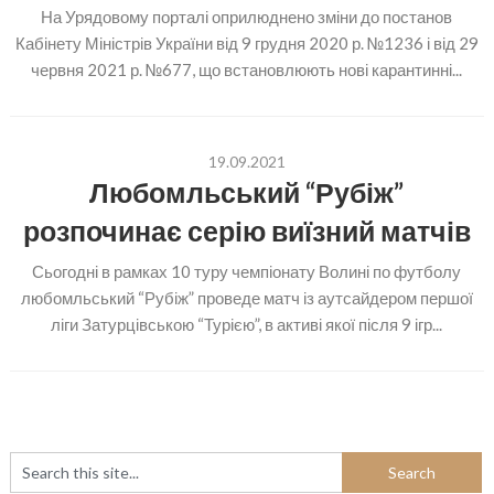
На Урядовому порталі оприлюднено зміни до постанов
Кабінету Міністрів України від 9 грудня 2020 р. №1236 і від 29
червня 2021 р. №677, що встановлюють нові карантинні...
19.09.2021
Любомльський “Рубіж”
розпочинає серію виїзний матчів
Сьогодні в рамках 10 туру чемпіонату Волині по футболу
любомльський “Рубіж” проведе матч із аутсайдером першої
ліги Затурцівською “Турією”, в активі якої після 9 ігр...