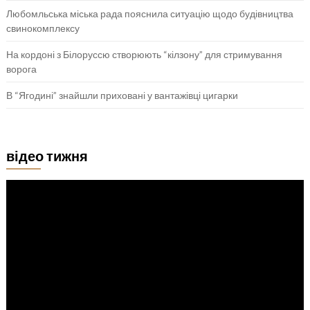
Любомльська міська рада пояснила ситуацію щодо будівництва
свинокомплексу
На кордоні з Білоруссю створюють “кілзону” для стримування
ворога
В “Ягодині” знайшли приховані у вантажівці цигарки
відео тижня
Відеопрогравач