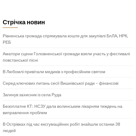
Стрічка новин
Рівненська громада спрямувала кошти для закупівлі БпЛА, НРК,
РЕБ
Аматори сцени Головненської громади взяли участь у фестивалі
повстанської пісні
В Любомлі привітали медиків з професійним святом
Серед ключових питань сесії Вишнівської ради – фінансові
Загинув захисник із села Руда
Безоплатне КТ: НСЗУ дала волинським лікарням тиждень на
виправлення проблем
В Острівках під час ексгумаційних робіт знайшли останки 38
людей