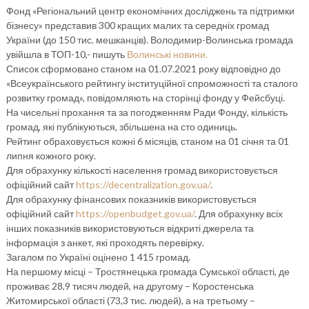
Фонд «Регіональний центр економічних досліджень та підтримки
бізнесу» представив 300 кращих малих та середніх громад
України (до 150 тис. мешканців). Володимир-Волинська громада
увійшла в ТОП-10,- пишуть
Волинські новини.
Список сформовано станом на 01.07.2021 року відповідно до
«Всеукраїнського рейтингу інституційної спроможності та сталого
розвитку громад», повідомляють на сторінці фонду у Фейсбуці.
На чисельні прохання та за погодженням Ради Фонду, кількість
громад, які публікуються, збільшена на сто одиниць.
Рейтинг обраховується кожні 6 місяців, станом на 01 січня та 01
липня кожного року.
Для обрахунку кількості населення громад використовується
офіційний сайт
https://decentralization.gov.ua/
.
Для обрахунку фінансових показників використовується
офіційний сайт
https://openbudget.gov.ua/
. Для обрахунку всіх
інших показників використовуються відкриті джерела та
інформація з анкет, які проходять перевірку.
Загалом по Україні оцінено 1 415 громад.
На першому місці – Тростянецька громада Сумської області, де
проживає 28,9 тисяч людей, на другому – Коростенська
Житомирської області (73,3 тис. людей), а на третьому –