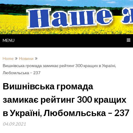
Skip
to
content
MENU
Home
Новини
Вишнівська громада замикає рейтинг 300 кращих в Україні,
Любомльська – 237
Вишнівська громада
замикає рейтинг 300 кращих
в Україні, Любомльська – 237
04.09.2021