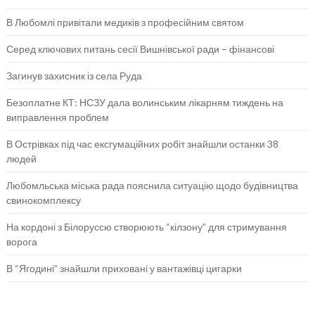
В Любомлі привітали медиків з професійним святом
Серед ключових питань сесії Вишнівської ради – фінансові
Загинув захисник із села Руда
Безоплатне КТ: НСЗУ дала волинським лікарням тиждень на
виправлення проблем
В Острівках під час ексгумаційних робіт знайшли останки 38
людей
Любомльська міська рада пояснила ситуацію щодо будівництва
свинокомплексу
На кордоні з Білоруссю створюють “кілзону” для стримування
ворога
В “Ягодині” знайшли приховані у вантажівці цигарки