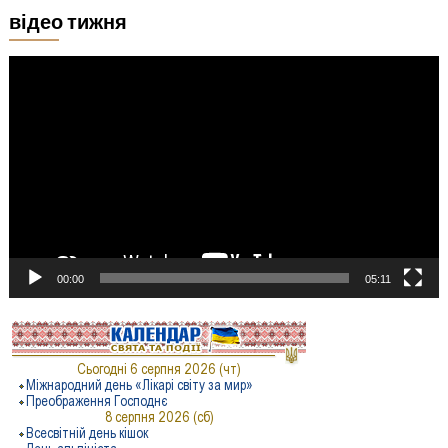
відео тижня
Відеопрогравач
00:00
05:11