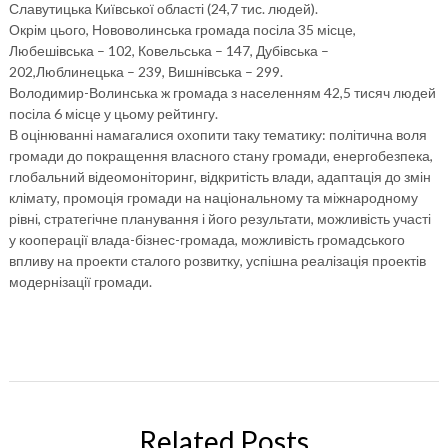
Славутицька Київської області (24,7 тис. людей).
Окрім цього, Нововолинська громада посіла 35 місце,
Любешівська – 102, Ковельська – 147, Дубівська –
202,Люблинецька – 239, Вишнівська – 299.
Володимир-Волинська ж громада з населенням 42,5 тисяч людей
посіла 6 місце у цьому рейтингу.
В оцінюванні намагалися охопити таку тематику: політична воля
громади до покращення власного стану громади, енергобезпека,
глобальний відеомоніторинг, відкритість влади, адаптація до змін
клімату, промоція громади на національному та міжнародному
рівні, стратегічне планування і його результати, можливість участі
у кооперації влада-бізнес-громада, можливість громадського
впливу на проекти сталого розвитку, успішна реалізація проектів
модернізації громади.
Related Posts