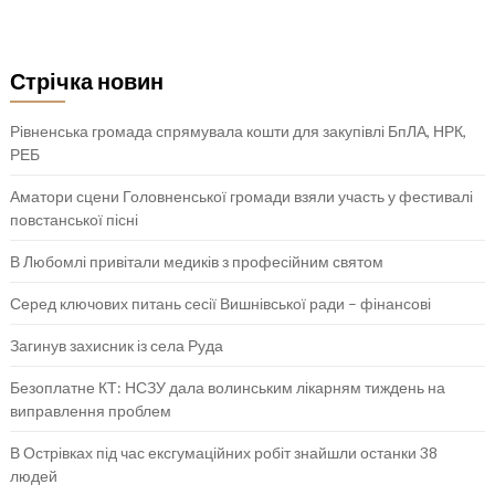
Стрічка новин
Рівненська громада спрямувала кошти для закупівлі БпЛА, НРК,
РЕБ
Аматори сцени Головненської громади взяли участь у фестивалі
повстанської пісні
В Любомлі привітали медиків з професійним святом
Серед ключових питань сесії Вишнівської ради – фінансові
Загинув захисник із села Руда
Безоплатне КТ: НСЗУ дала волинським лікарням тиждень на
виправлення проблем
В Острівках під час ексгумаційних робіт знайшли останки 38
людей