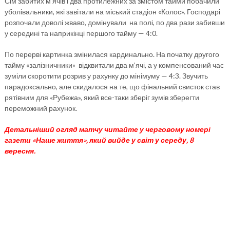
Сім забитих м’ячів і два протилежних за змістом тайми побачили
уболівальники, які завітали на міський стадіон «Колос». Господарі
розпочали доволі жваво, домінували на полі, по два рази забивши
у середині та наприкінці першого тайму — 4:0.
По перерві картинка змінилася кардинально. На початку другого
тайму «залізничники» відквитали два м’ячі, а у компенсований час
зуміли скоротити розрив у рахунку до мінімуму — 4:3. Звучить
парадоксально, але скидалося на те, що фінальний свисток став
рятівним для «Рубежа», який все-таки зберіг зумів зберегти
переможний рахунок.
Детальніший огляд матчу читайте у черговому номері
газети «Наше життя», який вийде у світ у середу, 8
вересня.