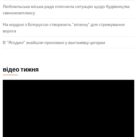
Любомльська міська рада пояснила ситуацію щодо будівництва
свинокомплексу
На кордоні з Білоруссю створюють “кілзону” для стримування
ворога
В “Ягодині” знайшли приховані у вантажівці цигарки
відео тижня
Відеопрогравач