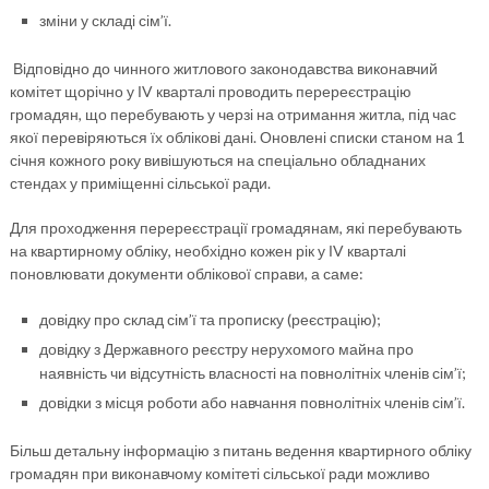
зміни у складі сім’ї.
Відповідно до чинного житлового законодавства виконавчий
комітет щорічно у ІV кварталі проводить перереєстрацію
громадян, що перебувають у черзі на отримання житла, під час
якої перевіряються їх облікові дані. Оновлені списки станом на 1
січня кожного року вивішуються на спеціально обладнаних
стендах у приміщенні сільської ради.
Для проходження перереєстрації громадянам, які перебувають
на квартирному обліку, необхідно кожен рік у ІV кварталі
поновлювати документи облікової справи, а саме:
довідку про склад сім’ї та прописку (реєстрацію);
довідку з Державного реєстру нерухомого майна про
наявність чи відсутність власності на повнолітніх членів сім’ї;
довідки з місця роботи або навчання повнолітніх членів сім’ї.
Більш детальну інформацію з питань ведення квартирного обліку
громадян при виконавчому комітеті сільської ради можливо