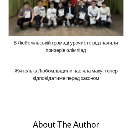
В Любомльській громаді урочисто відзначили
призерів олімпіад
Жителька Любомльщини насіяла маку: тепер
відповідатиме перед законом
About The Author