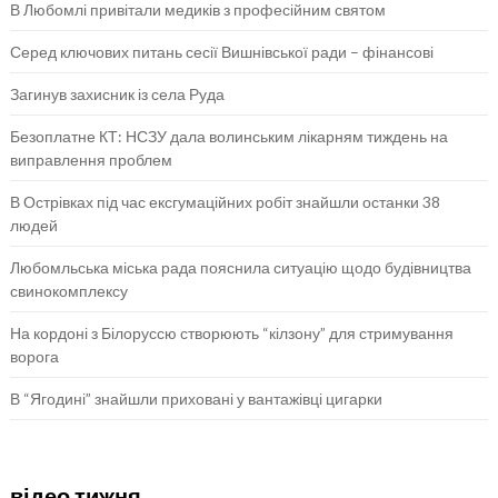
В Любомлі привітали медиків з професійним святом
Серед ключових питань сесії Вишнівської ради – фінансові
Загинув захисник із села Руда
Безоплатне КТ: НСЗУ дала волинським лікарням тиждень на
виправлення проблем
В Острівках під час ексгумаційних робіт знайшли останки 38
людей
Любомльська міська рада пояснила ситуацію щодо будівництва
свинокомплексу
На кордоні з Білоруссю створюють “кілзону” для стримування
ворога
В “Ягодині” знайшли приховані у вантажівці цигарки
відео тижня