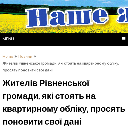
Skip
to
content
MENU
Home
Новини
Жителів Рівненської громади, які стоять на квартирному обліку,
просять поновити свої дані
Жителів Рівненської
громади, які стоять на
квартирному обліку, просять
поновити свої дані