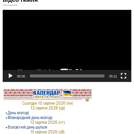
Відеопрогравач
00:00
05:11