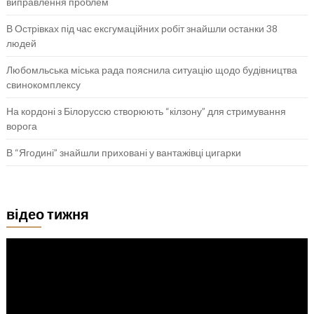
виправлення проблем
В Острівках під час ексгумаційних робіт знайшли останки 38
людей
Любомльська міська рада пояснила ситуацію щодо будівництва
свинокомплексу
На кордоні з Білоруссю створюють “кілзону” для стримування
ворога
В “Ягодині” знайшли приховані у вантажівці цигарки
відео тижня
Відеопрогравач