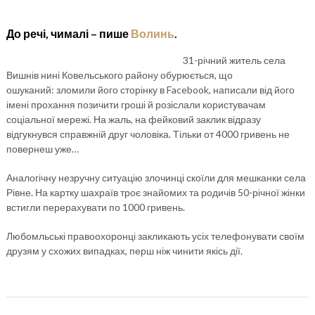
До речі, чималі – пише
Волинь
.
31-річний житель села
Вишнів нині Ковельського району обурюється, що
ошуканий: зломили його сторінку в Facebook, написали від його
імені прохання позичити гроші й розіслали користувачам
соціальної мережі. На жаль, на фейковий заклик відразу
відгукнувся справжній друг чоловіка. Тільки от 4000 гривень не
повернеш уже…
Аналогічну незручну ситуацію злочинці скоїли для мешканки села
Рівне. На картку шахраїв троє знайомих та родичів 50-річної жінки
встигли перерахувати по 1000 гривень.
Любомльські правоохоронці закликають усіх телефонувати своїм
друзям у схожих випадках, перш ніж чинити якісь дії.