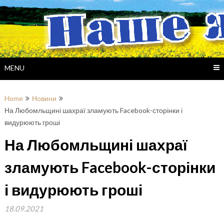
Skip
to
content
MENU
Home
Новини
На Любомльщині шахраї зламують Facebook-сторінки і
видурюють гроші
На Любомльщині шахраї
зламують Facebook-сторінки
і видурюють гроші
18.09.2021