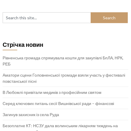
Стрічка новин
Рівненська громада спрямувала кошти для закупівлі БпЛА, НРК,
РЕБ
Аматори сцени Головненської громади взяли участь у фестивалі
повстанської пісні
В Любомлі привітали медиків з професійним святом
Серед ключових питань сесії Вишнівської ради – фінансові
Загинув захисник із села Руда
Безоплатне КТ: НСЗУ дала волинським лікарням тиждень на