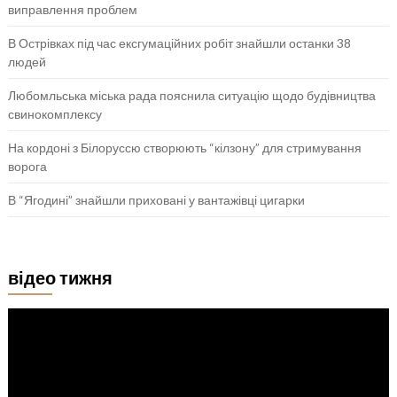
виправлення проблем
В Острівках під час ексгумаційних робіт знайшли останки 38
людей
Любомльська міська рада пояснила ситуацію щодо будівництва
свинокомплексу
На кордоні з Білоруссю створюють “кілзону” для стримування
ворога
В “Ягодині” знайшли приховані у вантажівці цигарки
відео тижня
Відеопрогравач