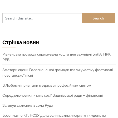
Стрічка новин
Рівненська громада спрямувала кошти для закупівлі БпЛА, НРК,
РЕБ
Аматори сцени Головненської громади взяли участь у фестивалі
повстанської пісні
В Любомлі привітали медиків з професійним святом
Серед ключових питань сесії Вишнівської ради – фінансові
Загинув захисник із села Руда
Безоплатне КТ: НСЗУ дала волинським лікарням тиждень на