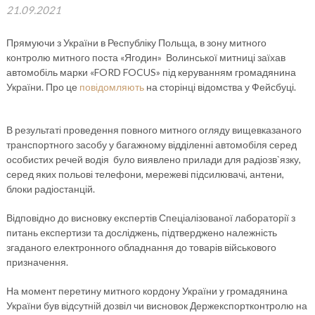
21.09.2021
Прямуючи з України в Республіку Польща, в зону митного
контролю митного поста «Ягодин» Волинської митниці заїхав
автомобіль марки «FORD FOCUS» під керуванням громадянина
України. Про це
повідомляють
на сторінці відомства у Фейсбуці.
В результаті проведення повного митного огляду вищевказаного
транспортного засобу у багажному відділенні автомобіля серед
особистих речей водія було виявлено прилади для радіозв`язку,
серед яких польові телефони, мережеві підсилювачі, антени,
блоки радіостанцій.
Відповідно до висновку експертів Спеціалізованої лабораторії з
питань експертизи та досліджень, підтверджено належність
згаданого електронного обладнання до товарів військового
призначення.
На момент перетину митного кордону України у громадянина
України був відсутній дозвіл чи висновок Держекспортконтролю на