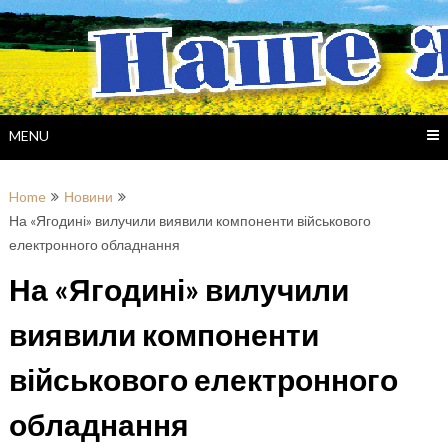
Skip
to
content
MENU
Home
Новини
На «Ягодині» вилучили виявили компоненти військового
електронного обладнання
На «Ягодині» вилучили
виявили компоненти
військового електронного
обладнання