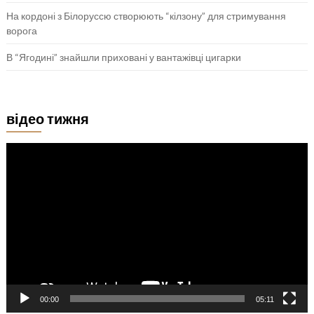
На кордоні з Білоруссю створюють “кілзону” для стримування
ворога
В “Ягодині” знайшли приховані у вантажівці цигарки
відео тижня
Відеопрогравач
00:00
05:11