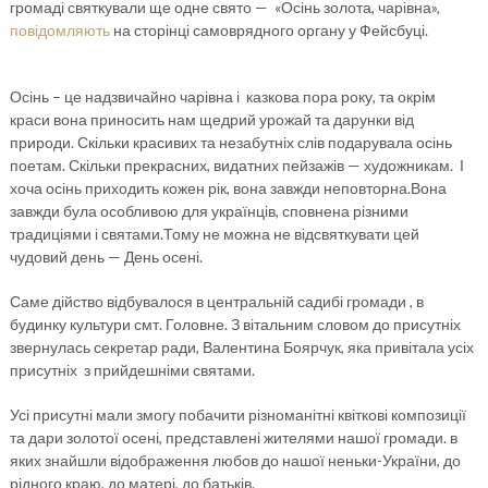
громаді святкували ще одне свято — «Осінь золота, чарівна»,
повідомляють
на сторінці самоврядного органу у Фейсбуці.
Осінь – це надзвичайно чарівна і казкова пора року, та окрім
краси вона приносить нам щедрий урожай та дарунки від
природи. Скільки красивих та незабутніх слів подарувала осінь
поетам. Скільки прекрасних, видатних пейзажів — художникам. І
хоча осінь приходить кожен рік, вона завжди неповторна.Вона
завжди була особливою для українців, сповнена різними
традиціями і святами.Тому не можна не відсвяткувати цей
чудовий день — День осені.
Саме дійство відбувалося в центральній садибі громади , в
будинку культури смт. Головне. З вітальним словом до присутніх
звернулась секретар ради, Валентина Боярчук, яка привітала усіх
присутніх з прийдешніми святами.
Усі присутні мали змогу побачити різноманітні квіткові композиції
та дари золотої осені, представлені жителями нашої громади. в
яких знайшли відображення любов до нашої неньки-України, до
рідного краю, до матері, до батьків.