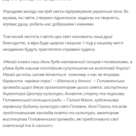
Упродовж заходу настрій свята підтримували українські пісні, бо
музика, як і квіти, створює піднесення, надихає на творчість,
зігріває душу, робить нас добрішими і ніжними.
Тож нехай чистота і світло цих свят наповнять наші душі
благодаттю, а віра буде щирою і міцною. І тоді у нашому житті
неодмінно будуть траплятися справжні чудеса.
«Нехай кожен наш день буде наповнений сонцем і посмішками, а
удача буде нашим постійним супутником на життєвій дорозі!
Нехай ця осінь запам’ятається кожному з нас як яскрава,
барвиста чарівна пора! — йдеться у дописі. — Головненська
громада щиро дякує організаторам цього свята: заступнику
директора Центру культури, дозвілля, спорту та туризму
Головненської селищної ради — Галині Маїло, художньому
керівнику будинку культури смт.Головне, Аллі Гогось та всім
представникам закладів освіти та культури, аматорам
мистецтва Головненської громади, які представили свої
композиції та їх захист».