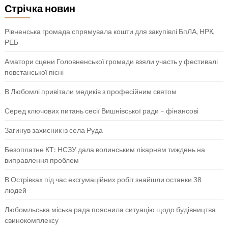
Стрічка новин
Рівненська громада спрямувала кошти для закупівлі БпЛА, НРК,
РЕБ
Аматори сцени Головненської громади взяли участь у фестивалі
повстанської пісні
В Любомлі привітали медиків з професійним святом
Серед ключових питань сесії Вишнівської ради – фінансові
Загинув захисник із села Руда
Безоплатне КТ: НСЗУ дала волинським лікарням тиждень на
виправлення проблем
В Острівках під час ексгумаційних робіт знайшли останки 38
людей
Любомльська міська рада пояснила ситуацію щодо будівництва
свинокомплексу