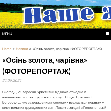
Skip
to
content
MENU
Home
Новини
«Осінь золота, чарівна» (ФОТОРЕПОРТАЖ)
«Осінь золота, чарівна»
(ФОТОРЕПОРТАЖ)
21.09.2021
Сьогодні, 21 вересня, християни відзначають одне із
найважливіших свят церковного року – Різдво Пресвятої
Богородиці, яке за церковними канонами вважається першим у
циклі великих двунадесятих свят. Також сьогодні в Головненській