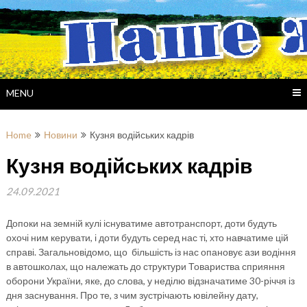
Skip
to
content
MENU
Home
Новини
Кузня водійських кадрів
Кузня водійських кадрів
24.09.2021
Допоки на земній кулі існуватиме автотранспорт, доти будуть
охочі ним керувати, і доти будуть серед нас ті, хто навчатиме цій
справі. Загальновідомо, що більшість із нас опановує ази водіння
в автошколах, що належать до структури Товариства сприяння
оборони України, яке, до слова, у неділю відзначатиме 30-річчя із
дня заснування. Про те, з чим зустрічають ювілейну дату,