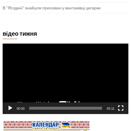
В “Ягодині” знайшли приховані у вантажівці цигарки
відео тижня
Відеопрогравач
00:00
05:11