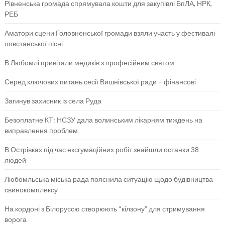
Рівненська громада спрямувала кошти для закупівлі БпЛА, НРК,
РЕБ
Аматори сцени Головненської громади взяли участь у фестивалі
повстанської пісні
В Любомлі привітали медиків з професійним святом
Серед ключових питань сесії Вишнівської ради – фінансові
Загинув захисник із села Руда
Безоплатне КТ: НСЗУ дала волинським лікарням тиждень на
виправлення проблем
В Острівках під час ексгумаційних робіт знайшли останки 38
людей
Любомльська міська рада пояснила ситуацію щодо будівництва
свинокомплексу
На кордоні з Білоруссю створюють “кілзону” для стримування
ворога