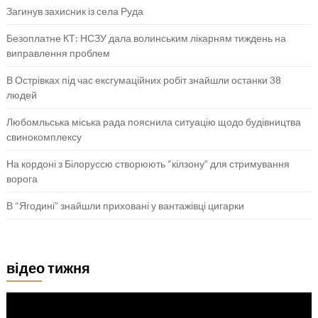
Загинув захисник із села Руда
Безоплатне КТ: НСЗУ дала волинським лікарням тиждень на
виправлення проблем
В Острівках під час ексгумаційних робіт знайшли останки 38
людей
Любомльська міська рада пояснила ситуацію щодо будівництва
свинокомплексу
На кордоні з Білоруссю створюють “кілзону” для стримування
ворога
В “Ягодині” знайшли приховані у вантажівці цигарки
відео тижня
Відеопрогравач