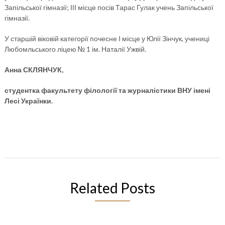
Запільської гімназії; ІІІ місце посів Тарас Гулак учень Запільської
гімназії.
У старшій віковій категорії почесне І місце у Юлії Зінчук, учениці
Любомльського ліцею № 1 ім. Наталії Ужвій.
Анна СКЛЯНЧУК,
студентка факультету філології та журналістики ВНУ імені
Лесі Українки.
Related Posts