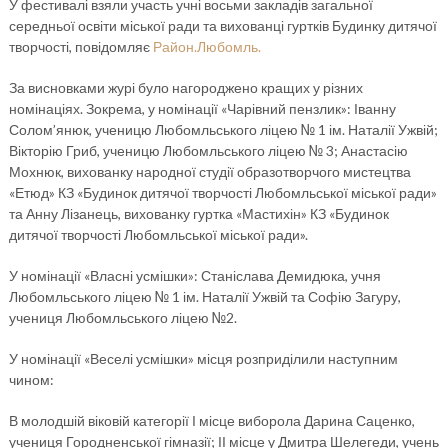
У фестивалі взяли участь учні восьми закладів загальної
середньої освіти міської ради та вихованці гуртків Будинку дитячої
творчості, повідомляє
Район.Любомль.
За висновками журі було нагороджено кращих у різних
номінаціях. Зокрема, у номінації «Чарівний пензлик»: Іванну
Солом’янюк, ученицю Любомльського ліцею № 1 ім. Наталії Ужвій;
Вікторію Гриб, ученицю Любомльського ліцею № 3; Анастасію
Мохнюк, вихованку народної студії образотворчого мистецтва
«Етюд» КЗ «Будинок дитячої творчості Любомльської міської ради»
та Анну Лізанець, вихованку гуртка «Мастихін» КЗ «Будинок
дитячої творчості Любомльської міської ради».
У номінації «Власні усмішки»: Станіслава Демидюка, учня
Любомльського ліцею № 1 ім. Наталії Ужвій та Софію Загуру,
учениця Любомльського ліцею №2.
У номінації «Веселі усмішки» місця розприділили наступним
чином:
В молодшій віковій категорії І місце виборола Дарина Саценко,
учениця Городненської гімназії; ІІ місце у Дмитра Шелегеди, учень