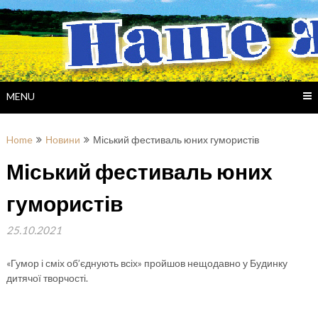
Skip
to
content
MENU
Home
Новини
Міський фестиваль юних гумористів
Міський фестиваль юних
гумористів
25.10.2021
«Гумор і сміх об’єднують всіх» пройшов нещодавно у Будинку
дитячої творчості.