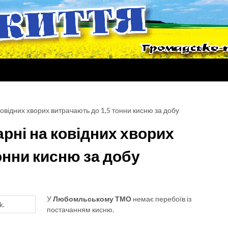
ковідних хворих витрачають до 1,5 тонни кисню за добу
рні на ковідних хворих
онни кисню за добу
У
Любомльському ТМО
немає перебоїв із
k.
постачанням кисню.