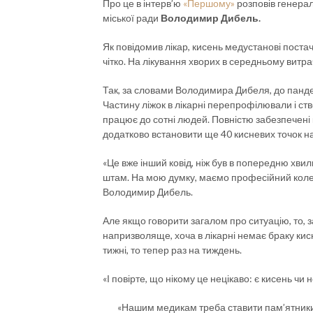
Про це в інтерв’ю
«Першому»
розповів генер
міської ради
Володимир Дибель.
Як повідомив лікар, кисень медустанові поста
чітко. На лікування хворих в середньому витрач
Так, за словами Володимира Дибеля, до пандем
Частину ліжок в лікарні перепрофілювали і ст
працює до сотні людей. Повністю забезпечені
додатково встановити ще 40 кисневих точок на
«Це вже інший ковід, ніж був в попередню хвил
штам. На мою думку, маємо професійний колек
Володимир Дибель.
Але якщо говорити загалом про ситуацію, то, з
напризволяще, хоча в лікарні немає браку кис
тижні, то тепер раз на тиждень.
«І повірте, що нікому це нецікаво: є кисень чи 
«Нашим медикам треба ставити пам’ятники і