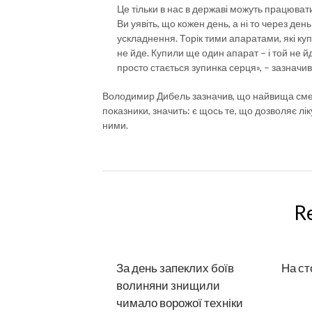
Це тільки в нас в державі можуть працювати
Ви уявіть, що кожен день, а ні то через ден
ускладнення. Торік тими апаратами, які куп
не йде. Купили ще один апарат – і той не й
просто стається зупинка серця», – зазначив 
Володимир Дибель зазначив, що найвища смерт
показники, значить: є щось те, що дозволяє ліку
ними.
R
За день запеклих боїв
На ст
волиняни знищили
чимало ворожої техніки