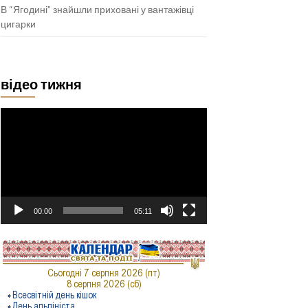
В “Ягодині” знайшли приховані у вантажівці
цигарки
відео тижня
Відеопрогравач
00:00
05:11