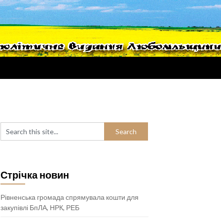
Стрічка новин
Рівненська громада спрямувала кошти для
закупівлі БпЛА, НРК, РЕБ