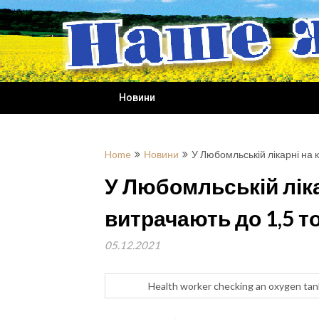
Skip
to
content
Новини
Home
Новини
У Любомльській лікарні на 
У Любомльській ліка
витрачають до 1,5 т
05.12.2021
Health worker checking an oxygen tan