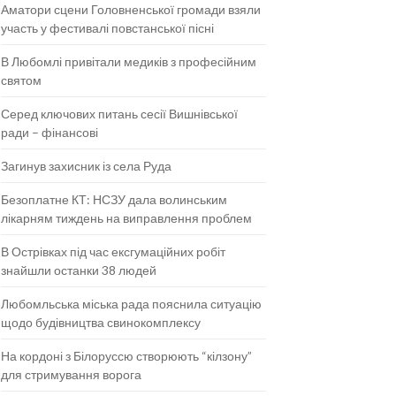
Аматори сцени Головненської громади взяли
участь у фестивалі повстанської пісні
В Любомлі привітали медиків з професійним
святом
Серед ключових питань сесії Вишнівської
ради – фінансові
Загинув захисник із села Руда
Безоплатне КТ: НСЗУ дала волинським
лікарням тиждень на виправлення проблем
В Острівках під час ексгумаційних робіт
знайшли останки 38 людей
Любомльська міська рада пояснила ситуацію
щодо будівництва свинокомплексу
На кордоні з Білоруссю створюють “кілзону”
для стримування ворога