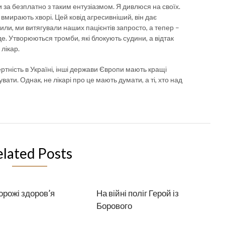
 за безплатно з таким ентузіазмом. Я дивлюся на своїх.
ь вмирають хворі. Цей ковід агресивніший, він дає
или, ми витягували наших пацієнтів запросто, а тепер –
де. Утворюються тромби, які блокують судини, а відтак
лікар.
ність в Україні, інші держави Європи мають кращі
вати. Однак, не лікарі про це мають думати, а ті, хто над
elated Posts
орожі здоров’я
На війні поліг Герой із
Борового