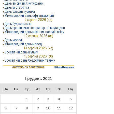
Грудень 2021
Пн
Вт
Ср
Чт
Пт
Сб
Нд
1
2
3
4
5
6
7
8
9
10
11
12