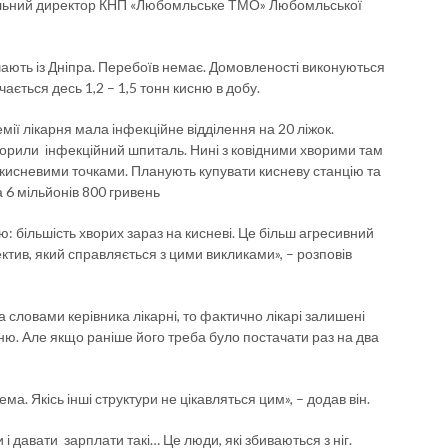
альний директор КНП «Любомльське ТМО» Любомльської
чають із Дніпра. Перебоїв немає. Домовленості виконуються
ається десь 1,2 – 1,5 тонн кисню в добу.
ії лікарня мала інфекційне відділення на 20 ліжок.
ворили інфекційний шпиталь. Нині з ковідними хворими там
 кисневими точками. Планують купувати кисневу станцію та
 6 мільйонів 800 гривень
ю: більшість хворих зараз на кисневі. Це більш агресивний
тив, який справляється з цими викликами», – розповів
а словами керівника лікарні, то фактично лікарі залишені
ню. Але якщо раніше його треба було постачати раз на два
нема. Якісь інші структури не цікавляться цим», – додав він.
 давати зарплати такі… Це люди, які збиваються з ніг.