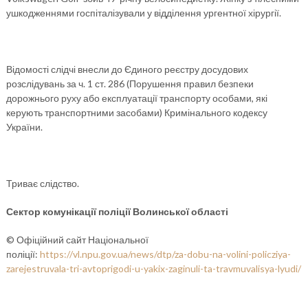
ушкодженнями госпіталізували у відділення ургентної хірургії.
Відомості слідчі внесли до Єдиного реєстру досудових
розслідувань за ч. 1 ст. 286 (Порушення правил безпеки
дорожнього руху або експлуатації транспорту особами, які
керують транспортними засобами) Кримінального кодексу
України.
Триває слідство.
Сектор комунікації поліції Волинської області
© Офіційний сайт Національної
поліції:
https://vl.npu.gov.ua/news/dtp/za-dobu-na-volini-policziya-
zarejestruvala-tri-avtoprigodi-u-yakix-zaginuli-ta-travmuvalisya-lyudi/