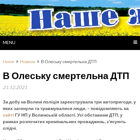
Skip
to
content
MENU
Home
Новини
В Олеську смертельна ДТП
В Олеську смертельна ДТП
21.12.2021
За добу на Волині поліція зареєструвала три автопригоди, у
яких загинули та травмувалися люди, – повідомляють на
сайті
ГУ НП у Волинській області. Усі обставини ДТП, у
рамках розпочатих кримінальних проваджень, з’ясують
слідчі.