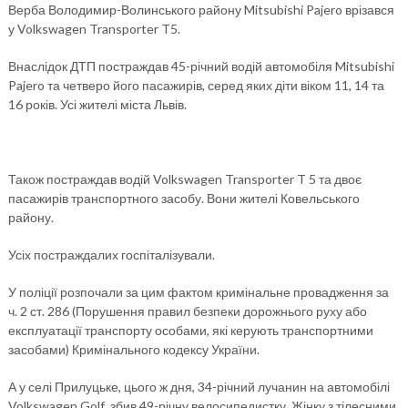
Верба Володимир-Волинського району Mitsubishi Pajero врізався
у Volkswagen Transporter T5.
Внаслідок ДТП постраждав 45-річний водій автомобіля Mitsubishi
Pajero та четверо його пасажирів, серед яких діти віком 11, 14 та
16 років. Усі жителі міста Львів.
Також постраждав водій Volkswagen Transporter T 5 та двоє
пасажирів транспортного засобу. Вони жителі Ковельського
району.
Усіх постраждалих госпіталізували.
У поліції розпочали за цим фактом кримінальне провадження за
ч. 2 ст. 286 (Порушення правил безпеки дорожнього руху або
експлуатації транспорту особами, які керують транспортними
засобами) Кримінального кодексу України.
А у селі Прилуцьке, цього ж дня, 34-річний лучанин на автомобілі
Volkswagen Golf збив 49-річну велосипедистку. Жінку з тілесними