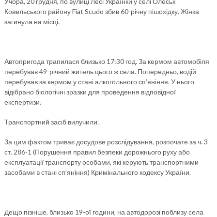
Учора, 20 грудня, по вулиці Лесі Українки у селі Олеськ
Ковельського району Fiat Scudo збив 60-річну пішохідку. Жінка
загинула на місці.
Автопригода трапилася близько 17:30 год. За кермом автомобіля
перебував 49-річний житель цього ж села. Попередньо, водій
перебував за кермом у стані алкогольного сп’яніння. У нього
відібрано біологічні зразки для проведення відповідної
експертизи.
Транспортний засіб вилучили.
За цим фактом триває досудове розслідування, розпочате за ч. 3
ст. 286-1 (Порушення правил безпеки дорожнього руху або
експлуатації транспорту особами, які керують транспортними
засобами в стані сп’яніння) Кримінального кодексу України.
Дещо пізніше, близько 19-ої години, на автодорозі поблизу села