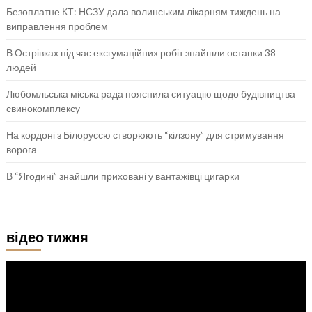
Безоплатне КТ: НСЗУ дала волинським лікарням тиждень на
виправлення проблем
В Острівках під час ексгумаційних робіт знайшли останки 38
людей
Любомльська міська рада пояснила ситуацію щодо будівництва
свинокомплексу
На кордоні з Білоруссю створюють “кілзону” для стримування
ворога
В “Ягодині” знайшли приховані у вантажівці цигарки
відео тижня
Відеопрогравач