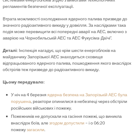
регламентів безпечної експлуатації.
Втрата можливості охолодження ядерного палива призведе до
значного радіоактивного викиду у довкілля. За наслідками така
подія може перевищити всі попередні аварії на АЕС, включно з
аварією на Чорнобильській АЕС та АЕС Фукусіма-Даїчі”.
Деталі
: Інспекція нагадує, що крім шести енергоблоків на
майданчику Запорізької АЕС знаходиться сховище
відпрацьованого ядерного палива, пошкодження якого внаслідок
обстрілів теж призведе до радіоактивного викиду.
Цьому передувало:
У ніч на 4 березня
ядерна безпека на Запорізькій АЕС була
порушена
, реактори опинилися в небезпеці через обстріли
російських військових і пожежу.
Пожежників не допускали на гасіння пожежі, що виникла
внаслідок боїв, але
згодом допустили
– і о 06:20
пожежу
загасили
.