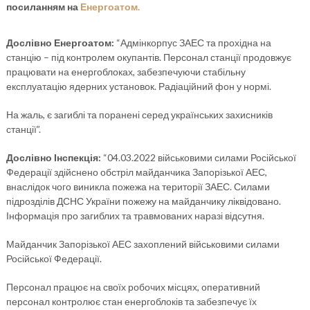
посиланням на
Енергоатом.
Дослівно Енергоатом:
“Адмінкорпус ЗАЕС та прохідна на
станцію – під контролем окупантів. Персонал станції продовжує
працювати на енергоблоках, забезпечуючи стабільну
експлуатацію ядерних установок. Радіаційний фон у нормі.
На жаль, є загиблі та поранені серед українських захисників
станції”.
Дослівно Інспекція:
“04.03.2022 військовими силами Російської
Федерації здійснено обстріл майданчика Запорізької АЕС,
внаслідок чого виникла пожежа на території ЗАЕС. Силами
підрозділів ДСНС України пожежу на майданчику ліквідовано.
Інформація про загиблих та травмованих наразі відсутня.
Майданчик Запорізької АЕС захоплений військовими силами
Російської Федерації.
Персонал працює на своїх робочих місцях, оперативний
персонал контролює стан енергоблоків та забезпечує їх