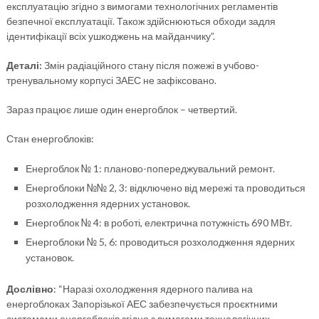
експлуатацію згідно з вимогами технологічних регламентів
безпечної експлуатації. Також здійснюються обходи задля
ідентифікації всіх ушкоджень на майданчику”.
Деталі:
Змін радіаційного стану після пожежі в учбово-
тренувальному корпусі ЗАЕС не зафіксовано.
Зараз працює лише один енергоблок – четвертий.
Стан енергоблоків:
Енергоблок № 1: планово-попереджувальний ремонт.
Енергоблоки №№ 2, 3: відключено від мережі та проводиться
розхолодження ядерних установок.
Енергоблок № 4: в роботі, електрична потужність 690 МВт.
Енергоблоки № 5, 6: проводиться розхолодження ядерних
установок.
Дослівно
: “Наразі охолодження ядерного палива на
енергоблоках Запорізької АЕС забезпечується проєктними
системами енергоблоків згідно з вимогами технологічних