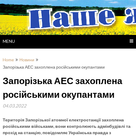
Skip
to
content
MENU
Home
Новини
Запорізька АЕС захоплена російськими окупантами
Запорізька АЕС захоплена
російськими окупантами
04.03.2022
Територія Запорізької атомної електростанції захоплена
російськими військами, вони контролюють адмінбудівлі та
прохід на станцію, повідомляє Українська правда з