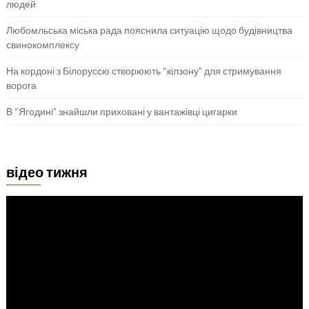
людей
Любомльська міська рада пояснила ситуацію щодо будівництва
свинокомплексу
На кордоні з Білоруссю створюють “кілзону” для стримування
ворога
В “Ягодині” знайшли приховані у вантажівці цигарки
відео тижня
Відеопрогравач