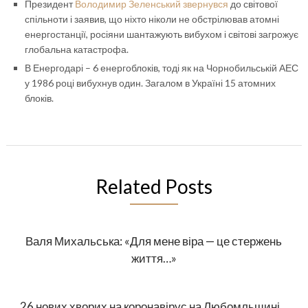
Президент
Володимир Зеленський звернувся
до світової
спільноти і заявив, що ніхто ніколи не обстрілював атомні
енергостанції, росіяни шантажують вибухом і світові загрожує
глобальна катастрофа.
В Енергодарі – 6 енергоблоків, тоді як на Чорнобильській АЕС
у 1986 році вибухнув один. Загалом в Україні 15 атомних
блоків.
Related Posts
Валя Михальська: «Для мене віра — це стержень
життя…»
26 нових хворих на коронавірус на Любомльщині