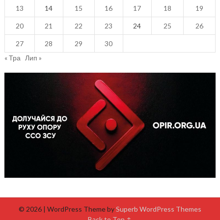
13
14
15
16
17
18
19
20
21
22
23
24
25
26
27
28
29
30
« Тра
Лип »
© 2026
| WordPress Theme by
Superb WordPress Themes
Back to Top ↑