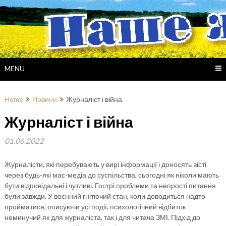
Skip
to
content
MENU
Home
Новини
Журналіст і війна
Журналіст і війна
01.06.2022
Журналісти, які перебувають у вирі інформації і доносять вісті
через будь-які мас-медіа до суспільства, сьогодні як ніколи мають
бути відповідальні і чутливі. Гострі проблеми та непрості питання
були завжди. У воєнний гнітючий стан, коли доводиться надто
пройматися, описуючи усі події, психологічний відбиток
неминучий як для журналіста, так і для читача ЗМІ. Підхід до