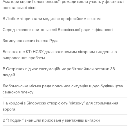
Аматори сцени Головненської громади взяли участь у фестивалі
повстанської пісні
В Любомлі привітали медиків з професійним святом
Серед ключових питань сесії Вишнівської ради – фінансові
Загинув захисник із села Руда
Безоплатне КТ: НСЗУ дала волинським лікарням тиждень на
виправлення проблем
В Острівках під час ексгумаційних робіт знайшли останки 38
людей
Любомльська міська рада пояснила ситуацію щодо будівництва
свинокомплексу
На кордоні з Білоруссю створюють “кілзону” для стримування
ворога
В “Ягодині” знайшли приховані у вантажівці цигарки