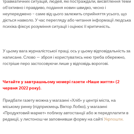
травматичних ситуацій, людей, які постраждали, висвітлення теми
об’єктивно і правдиво, подання новин швидко, чесно і
неупереджено – саме від цього залежить сприйняття усього, що
діється навколо. У час перегляду або читання інформації людська
психіка фіксує розуміння ситуації і оцінює її критичність.
У цьому вага журналістської праці, ось у цьому відповідальність за
написане. Слово — зброя і користуватись нею треба обережно,
гостріше перо застосовуючи лише у відповідь ворогові.
Читайте у завтрашньому номері газети «Наше життя» (2
червня 2022 року).
Придбати газету можна у магазині «Хліб» у центрі міста, на
міському ринку (підприємець Віктор Лобко), у магазині
«Продуктовий маркет» поблизу автостанції або ж передплатити в
редакції, у листонош чи заповнивши форму на сайті
Укрпошти.