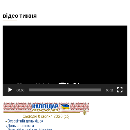
відео тижня
Відеопрогравач
00:00
05:11