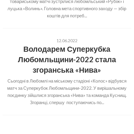
товариському матчі зустрілися любомльський «Рубіж» і
луцька «Волинь». Головна мета спортивного заходу — збір
коштів для потреб...
12.06.2022
Володарем Суперкубка
Любомльщини-2022 стала
згоранська «Нива»
Сьогодні в Любомлі на міському стадіоні «Колос» відбувся
матч за Суперкубок Любомльщини-2022. У вирішальному
поєдинку зійшлися згоранська «Нива» та команда Куснищ.
Згоранці, спершу поступаючись по...