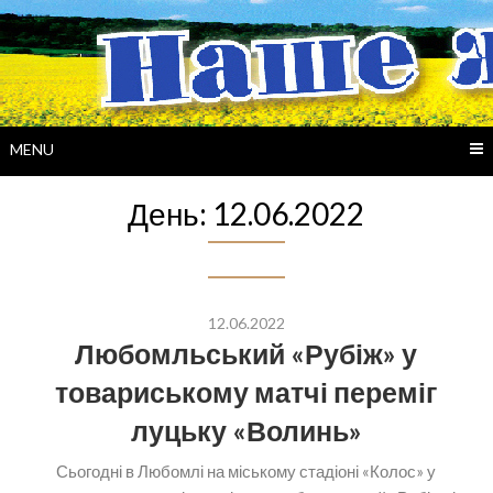
Skip
to
content
MENU
День:
12.06.2022
12.06.2022
Любомльський «Рубіж» у
товариському матчі переміг
луцьку «Волинь»
Сьогодні в Любомлі на міському стадіоні «Колос» у