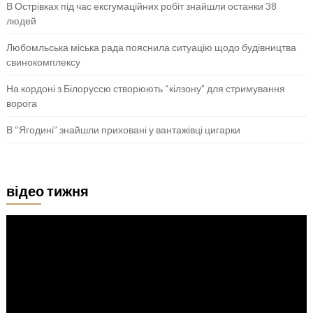
В Острівках під час ексгумаційних робіт знайшли останки 38
людей
Любомльська міська рада пояснила ситуацію щодо будівництва
свинокомплексу
На кордоні з Білоруссю створюють “кілзону” для стримування
ворога
В “Ягодині” знайшли приховані у вантажівці цигарки
відео тижня
Відеопрогравач